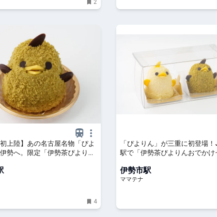
2
初上陸】あの名古屋名物「ぴよ
「ぴよりん」が三重に初登場！
伊勢へ。限定「伊勢茶ぴより
駅で「伊勢茶ぴよりんおでかけ
入方法と詳細をご案内 | トピッ
限定販売 | ママテナ
駅
伊勢市駅
観光三重(かんこうみえ)
ママテナ
4