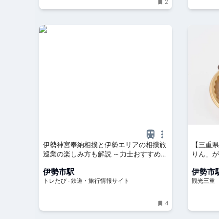
2
伊勢神宮奉納相撲と伊勢エリアの相撲旅
【三重県
巡業の楽しみ方も解説 ～力士おすすめの
りん」が
グルメも！～ | トレたび - 鉄道・旅行情
ん」の購
伊勢市駅
伊勢市
報サイト
クス | 
トレたび - 鉄道・旅行情報サイト
観光三重
4