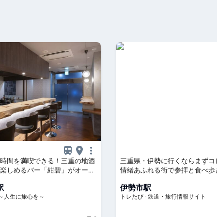
時間を満喫できる！三重の地酒
三重県・伊勢に行くならまずコ
楽しめるバー「紺碧」がオープ
情緒あふれる街で参拝と食べ歩
ールピアホテル | TABIZINE～
ック体験もできるよくばり旅へ |
駅
伊勢市駅
心を～
び - 鉄道・旅行情報サイト
NE～人生に旅心を～
トレたび - 鉄道・旅行情報サイト