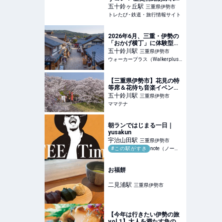
街で参拝と食べ歩き。カヤ
五十鈴ヶ丘
駅
三重県伊勢市
ック体験もできるよくばり
トレたび - 鉄道・旅行情報サイト
旅へ | トレたび - 鉄道・旅
行情報サイト
2026年6月、三重・伊勢の
「おかげ横丁」に体験型ミ
ュージアム「オカゲ屋敷」
五十鈴川
駅
三重県伊勢市
がオープン！お伊勢参りの
ウォーカープラス（Walkerplus）
マストスポットに新たな観
光名所が誕生｜ウォーカー
プラス
【三重県伊勢市】花見の特
等席＆花待ち音楽イベント
も！伊勢の春の風物詩「五
五十鈴川
駅
三重県伊勢市
十鈴川桜まつり」開催 | マ
ママテナ
マテナ
朝ランではじまる一日｜
yusakun
宇治山田
駅
三重県伊勢市
#この駅がすき
note（ノート）
お福餅
二見浦
駅
三重県伊勢市
【今年は行きたい伊勢の旅
vol.1】大人を満たす魚のお