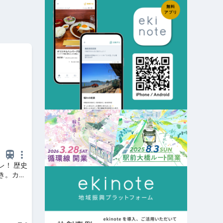
レ！ 歴史
き。カヤ
 トレた