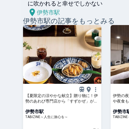
に吹かれると幸せでしかない
伊勢市駅
伊勢市
駅の記事をもっとみる
【夏限定の涼やかな献立】贈り物に！伊
伊勢の夜
勢のあわび専門店から「すずかぜ」が新
や夜食も
登場 | TABIZINE～人生に旅心を～
ン｜伊勢パ
伊勢市駅
伊勢市
人生に旅
TABIZINE～人生に旅心を～
TABIZI