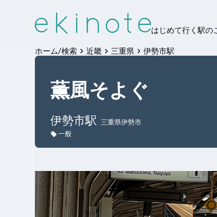
はじめて行く駅の
ホーム/検索
近畿
三重県
伊勢市駅
薫風そよぐ
伊勢市
駅
三重県伊勢市
一般