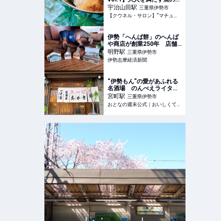
いしい店。ここでしか食べ
宇治山田
駅
三重県伊勢市
られない味覚満載の２店 |
【クウネル・サロン】“マチュア”世代のときめき、全部。
【クウネル・サロン】“マチ
ュア”世代のときめき、全
部。
伊勢「へんば餅」のへんば
や商店が創業250年 店舗
型の記念箱入り商品も
明野
駅
三重県伊勢市
伊勢志摩経済新聞
“伊勢もん”の愛があふれる
名酒場 のんべえライター
が「また行きたい」と反芻
宮町
駅
三重県伊勢市
する居心地の良さ - おとな
おとなの週末公式｜おいしくて、ためになる食のニュースサイト
の週末公式｜おいしくて、
ためになる食のニュースサ
イト