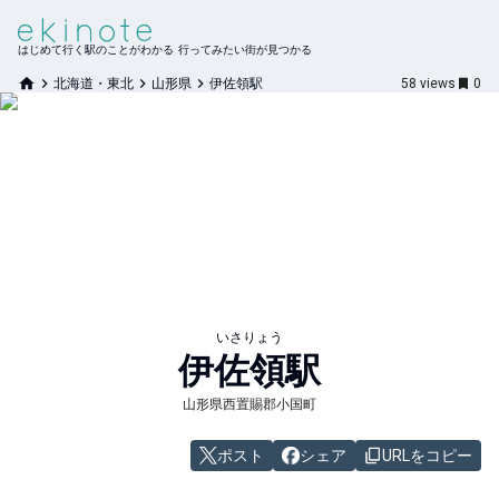
はじめて行く駅のことがわかる 行ってみたい街が見つかる
北海道・東北
山形県
伊佐領駅
58
views
0
いさりょう
伊佐領
駅
山形県西置賜郡小国町
ポスト
シェア
URLをコピー