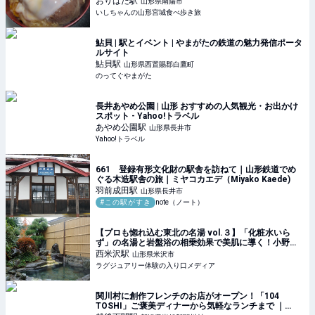
おりはた
駅
山形県南陽市
いしちゃんの山形宮城食べ歩き旅
鮎貝 | 駅とイベント | やまがたの鉄道の魅力発信ポータ
ルサイト
鮎貝
駅
山形県西置賜郡白鷹町
のってぐやまがた
長井あやめ公園 | 山形 おすすめの人気観光・お出かけ
スポット - Yahoo!トラベル
あやめ公園
駅
山形県長井市
Yahoo!トラベル
661 登録有形文化財の駅舎を訪ねて｜山形鉄道でめ
ぐる木造駅舎の旅｜ミヤコカエデ（Miyako Kaede)
羽前成田
駅
山形県長井市
#この駅がすき
note（ノート）
【プロも惚れ込む東北の名湯 vol.３】「化粧水いら
ず」の名湯と岩盤浴の相乗効果で美肌に導く！小野川
温泉「高砂屋」
西米沢
駅
山形県米沢市
ラグジュアリー体験の入り口メディア
関川村に創作フレンチのお店がオープン！「104
TOSHI」ご褒美ディナーから気軽なランチまで ｜