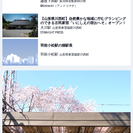
&Komachi
越後下関
駅
新潟県岩船郡関川村
&Komachi（アンドコマチ）
【山形県川西町】自然豊かな地域に佇むグランピング
のできる古民家宿「いにしえの宿おへそ」オープン！
犬川
駅
山形県東置賜郡川西町
STRAIGHT PRESS
羽前小松駅の猫駅長
羽前小松
駅
山形県東置賜郡川西町