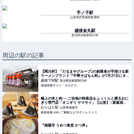
手ノ子
駅
山形県西置賜郡飯豊町
越後金丸
駅
新潟県岩船郡関川村
周辺の駅の記事
【関川村】「だるまやグループ｣の創業者が手掛ける新
ラーメンブランド『中華そばもん蛇』が7月21日にオ
ープン！道の駅関川で「中華そば｣や｢濃厚煮干しそ
越後下関
駅
新潟県岩船郡関川村
ば」を堪能しよう♪ - ガタチラ｜みんなでつくる街メ
地域情報サイト「ガタチラ」
極上の米と肉──ご当地の特産品をふっくらと握るおに
ぎり専門店「オニギリ ヤマサイ」【山形】 | 家庭画
報.com｜“素敵な人”のディレクトリ
おりはた
駅
山形県南陽市
家庭画報.com｜“素敵な人”のディレクトリ
『南陽市 うめつ食堂 かつ丼』