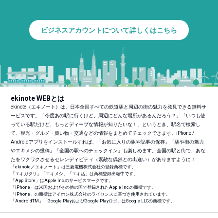
ビジネスアカウントについて詳しくはこちら
ekinote WEBとは
ekinote（エキノート）は、日本全国すべての鉄道駅と周辺の街の魅力を発見できる無料サ
ービスです。「今度あの駅に行くけど、周辺にどんな場所があるんだろう？」「いつも使
っている駅だけど、もっとディープな情報が知りたいな！」というとき、駅名で検索し
て、観光・グルメ・買い物・交通などの情報をまとめてチェックできます。iPhone /
Androidアプリをインストールすれば、「お気に入りの駅や記事の保存」「駅や街の魅力
やエキメシの投稿」「全国の駅へのチェックイン」も楽しめます。全国の駅と街で、あな
たをワクワクさせるセレンディピティ（素敵な偶然との出逢い）がありますように！
「ekinote／エキノート」は三菱電機株式会社の登録商標です。
「エキガタリ」「エキメシ」「エキ活」は商標登録出願中です。
「App Store」はApple Inc.のサービスマークです。
「iPhone」は米国およびその他の国で登録されたApple Inc.の商標です。
「iPhone」の商標はアイホン株式会社のライセンスに基づき使用されています。
「Android
TM
」「Google PlayおよびGoogle Playロゴ」はGoogle LLCの商標です。