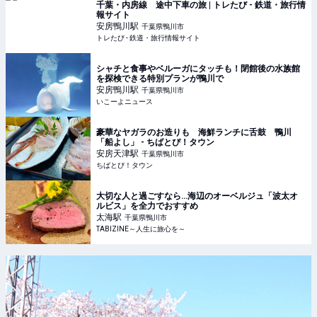
千葉・内房線 途中下車の旅 | トレたび - 鉄道・旅行情
報サイト
安房鴨川
駅
千葉県鴨川市
トレたび - 鉄道・旅行情報サイト
シャチと食事やベルーガにタッチも！閉館後の水族館
を探検できる特別プランが鴨川で
安房鴨川
駅
千葉県鴨川市
いこーよニュース
豪華なヤガラのお造りも 海鮮ランチに舌鼓 鴨川
「船よし」 - ちばとぴ！タウン
安房天津
駅
千葉県鴨川市
ちばとぴ！タウン
大切な人と過ごすなら…海辺のオーベルジュ「波太オ
ルビス」を全力でおすすめ
太海
駅
千葉県鴨川市
TABIZINE～人生に旅心を～