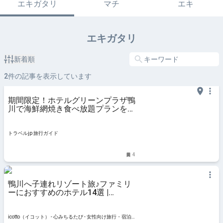
エキガタリ
マチ
エキ
エキガタリ
新着順
2
件の記事を表示しています
期間限定！ホテルグリーンプラザ鴨
川で海鮮網焼き食べ放題プランを販
売 | 千葉県 | トラベルjp 旅行ガイド
トラベルjp 旅行ガイド
4
鴨川へ子連れリゾート旅♪ファミリ
ーにおすすめのホテル14選 |
icotto（イコット）
icotto（イコット） - 心みちるたび - 女性向け旅行・宿泊