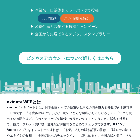
▶ 企業名・自治体名カラーバッジで投稿
〇〇電鉄
△△市観光協会
▶ 沿線住民と共創する投稿キャンペーン
▶ 全国から集客できるデジタルスタンプラリー
ビジネスアカウントについて詳しくはこちら
ekinote WEBとは
ekinote（エキノート）は、日本全国すべての鉄道駅と周辺の街の魅力を発見できる無料サ
ービスです。「今度あの駅に行くけど、周辺にどんな場所があるんだろう？」「いつも使
っている駅だけど、もっとディープな情報が知りたいな！」というとき、駅名で検索し
て、観光・グルメ・買い物・交通などの情報をまとめてチェックできます。iPhone /
Androidアプリをインストールすれば、「お気に入りの駅や記事の保存」「駅や街の魅力
やエキメシの投稿」「全国の駅へのチェックイン」も楽しめます。全国の駅と街で、あな