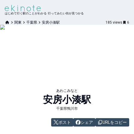
はじめて行く駅のことがわかる 行ってみたい街が見つかる
関東
千葉県
安房小湊駅
185
views
6
あわこみなと
安房小湊
駅
千葉県鴨川市
ポスト
シェア
URLをコピー