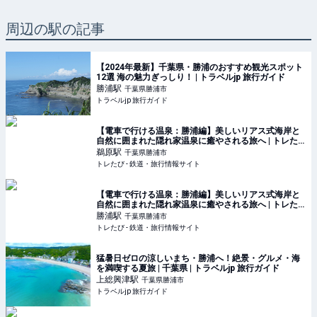
周辺の駅の記事
【2024年最新】千葉県・勝浦のおすすめ観光スポット
12選 海の魅力ぎっしり！ | トラベルjp 旅行ガイド
勝浦
駅
千葉県勝浦市
トラベルjp 旅行ガイド
【電車で行ける温泉：勝浦編】美しいリアス式海岸と
自然に囲まれた隠れ家温泉に癒やされる旅へ | トレた
び - 鉄道・旅行情報サイト
鵜原
駅
千葉県勝浦市
トレたび - 鉄道・旅行情報サイト
【電車で行ける温泉：勝浦編】美しいリアス式海岸と
自然に囲まれた隠れ家温泉に癒やされる旅へ | トレた
び - 鉄道・旅行情報サイト
勝浦
駅
千葉県勝浦市
トレたび - 鉄道・旅行情報サイト
猛暑日ゼロの涼しいまち・勝浦へ！絶景・グルメ・海
を満喫する夏旅 | 千葉県 | トラベルjp 旅行ガイド
上総興津
駅
千葉県勝浦市
トラベルjp 旅行ガイド