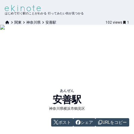
はじめて行く駅のことがわかる 行ってみたい街が見つかる
関東
神奈川県
安善駅
102
views
1
あんぜん
安善
駅
神奈川県横浜市鶴見区
ポスト
シェア
URLをコピー