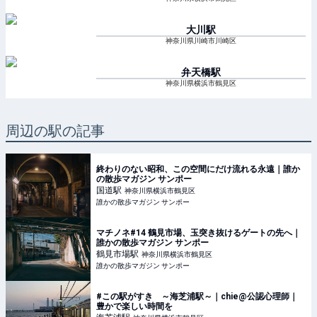
大川
駅
神奈川県川崎市川崎区
弁天橋
駅
神奈川県横浜市鶴見区
周辺の駅の記事
終わりのない昭和、この空間にだけ流れる永遠｜誰か
の散歩マガジン サンポー
国道
駅
神奈川県横浜市鶴見区
誰かの散歩マガジン サンポー
マチノネ#14 鶴見市場、玉突き抜けるゲートの先へ｜
誰かの散歩マガジン サンポー
鶴見市場
駅
神奈川県横浜市鶴見区
誰かの散歩マガジン サンポー
#この駅がすき ～海芝浦駅～｜chie@公認心理師｜
豊かで楽しい時間を