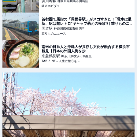
浜川崎
駅
神奈川県川崎市川崎区
鉄道ホビダス
首都圏で屈指の「異世界駅」がスゴすぎた！“電車は最
新、駅は超レトロ”ギャップ萌えの極致!? | 乗りものニ
ュース
国道
駅
神奈川県横浜市鶴見区
乗りものニュース
南米の日系人と沖縄人が共存し文化が融合する横浜市
鶴見【日本の外国人街を歩
京急鶴見
駅
神奈川県横浜市鶴見区
TABIZINE～人生に旅心を～