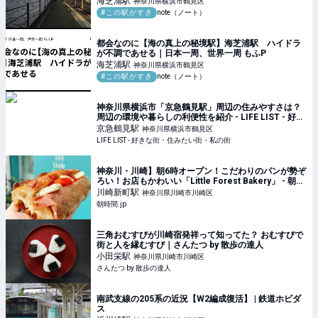
海芝浦
駅
神奈川県横浜市鶴見区
#この駅がすき
note（ノート）
都会なのに【海の真上の秘境駅】海芝浦駅 ハイドラ
が不調であせる｜日本一周、世界一周 もふP
海芝浦
駅
神奈川県横浜市鶴見区
#この駅がすき
note（ノート）
神奈川県横浜市「京急鶴見駅」周辺の住みやすさは？
周辺の環境や暮らしの利便性を紹介 - LIFE LIST - 好き
な街・住みたい街・私の街
京急鶴見
駅
神奈川県横浜市鶴見区
LIFE LIST - 好きな街・住みたい街・私の街
神奈川・川崎】朝6時オープン！こだわりのパンが勢ぞ
ろい！お店もかわいい「Little Forest Bakery」 - 朝時
間.jp
川崎新町
駅
神奈川県川崎市川崎区
朝時間.jp
三角おむすびが川崎宿発祥って知ってた？ おむすびで
街と人を縁むすび｜さんたつ by 散歩の達人
小田栄
駅
神奈川県川崎市川崎区
さんたつ by 散歩の達人
南武支線の205系の近況【W2編成復活】 | 鉄道ホビダ
ス