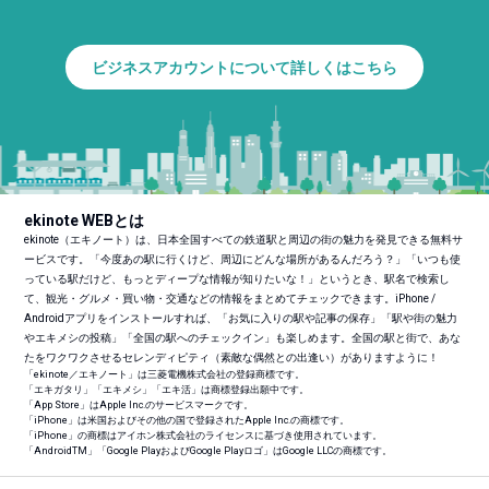
ビジネスアカウントについて詳しくはこちら
ekinote WEBとは
ekinote（エキノート）は、日本全国すべての鉄道駅と周辺の街の魅力を発見できる無料サ
ービスです。「今度あの駅に行くけど、周辺にどんな場所があるんだろう？」「いつも使
っている駅だけど、もっとディープな情報が知りたいな！」というとき、駅名で検索し
て、観光・グルメ・買い物・交通などの情報をまとめてチェックできます。iPhone /
Androidアプリをインストールすれば、「お気に入りの駅や記事の保存」「駅や街の魅力
やエキメシの投稿」「全国の駅へのチェックイン」も楽しめます。全国の駅と街で、あな
たをワクワクさせるセレンディピティ（素敵な偶然との出逢い）がありますように！
「ekinote／エキノート」は三菱電機株式会社の登録商標です。
「エキガタリ」「エキメシ」「エキ活」は商標登録出願中です。
「App Store」はApple Inc.のサービスマークです。
「iPhone」は米国およびその他の国で登録されたApple Inc.の商標です。
「iPhone」の商標はアイホン株式会社のライセンスに基づき使用されています。
「Android
TM
」「Google PlayおよびGoogle Playロゴ」はGoogle LLCの商標です。