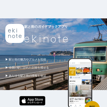
駅と街のガイドブックアプリ
▶ 駅と街の魅力やグルメを投稿
▶ 全国の駅に訪れた記録を残せる
▶ あらゆる駅と街の情報を確認