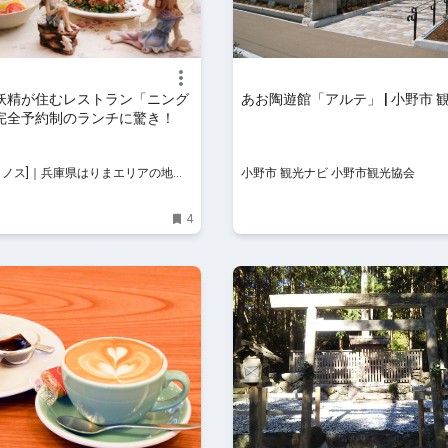
妖精が住むレストラン「ニング
あお陶遊館「アルテ」 | 小野市 
完全予約制のランチに驚き！
 [タノス]｜兵庫県はりまエリアの地域
小野市 観光ナビ 小野市観光協会
4