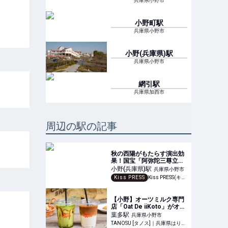
兵庫県小野市
小野町
駅
兵庫県小野市
小野(兵庫県)
駅
兵庫県小野市
網引
駅
兵庫県加西市
周辺の駅の記事
秋の西陽がもたらす演出効
果！国宝「阿弥陀三尊立
像」が美しく浮かび上がる
小野(兵庫県)
駅
兵庫県小野市
姿は必見！
Kiss PRESS
Kiss PRESS(キッスプレス) | 街を、もっと楽しもう
【小野】オーツミルク専門
店「Oat De iiKoto」がオー
プン！話題のアサイーボウ
葉多
駅
兵庫県小野市
ルも♪
TANOSU [タノス]｜兵庫県はりまエリアの地域情報サイト