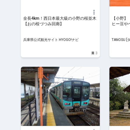
全長4km！西日本最大級の小野の桜並木
【小野】
【おの桜づつみ回廊】
ヒー豆や
OK♪
兵庫県公式観光サイト HYOGO!ナビ
TANOSU
情報サイト
3