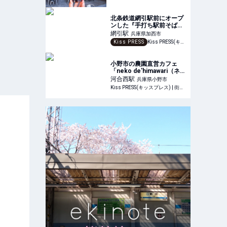
北条鉄道網引駅前にオープ
ンした『手打ち駅前そば
あびき』で本格蕎麦を堪能
網引
駅
兵庫県加西市
してきました 加西市
Kiss PRESS
Kiss PRESS(キッスプレス) | 街を、もっと楽しもう
小野市の農園直営カフェ
「neko de'himawari（ネコ
デヒマワリ）」で贅沢イチ
河合西
駅
兵庫県小野市
ゴとスパイスカレーを堪能
Kiss PRESS(キッスプレス) | 街を、もっと楽しもう
してきました