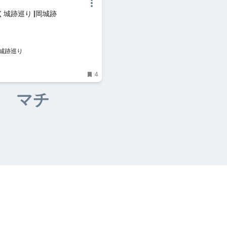
城跡巡り |岡城跡
城跡巡り
4
マチ