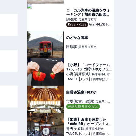
ローカル列車の沿線をウォ
ーキング！加西市の田園風
景と歴史ある駅舎を巡る旅
網引
駅
兵庫県加西市
Kiss PRESS
Kiss PRESS(キッスプレス) | 街を、もっと楽しもう
のどかな電車
田原
駅
兵庫県加西市
【小野】「コードファーム
175」イチゴ狩りやカフェ
で“グランプリ受賞のイチ
小野(兵庫県)
駅
兵庫県小野市
ゴ”を堪能して♪
TANOSU [タノス]｜兵庫県はりまエリアの地域情報サイト
白雲谷温泉 ゆぴか
市場(加古川線)
駅
兵庫県小野
神鉄沿線モヨウガエ
市
【加東】倉庫を改装した
「cafe BB」オープン！ス
ペシャルティコーヒーと焼
青野ヶ原
駅
兵庫県小野市
き菓子が自慢♪
TANOSU [タノス]｜兵庫県はりまエリアの地域情報サイト