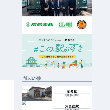
周辺の駅
葉多
駅
兵庫県小野市
河合西
駅