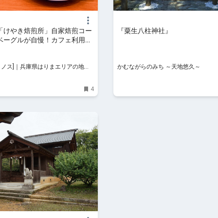
「けやき焙煎所」自家焙煎コー
『粟生八柱神社』
ベーグルが自慢！カフェ利用も
 [タノス]｜兵庫県はりまエリアの地域
かむながらのみち ～天地悠久～
4