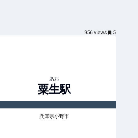
956
views
5
あお
粟生
駅
兵庫県小野市