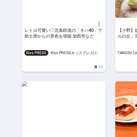
レトロ可愛い♡北条鉄道の「キハ40」で
【小野】
助士席からの景色を堪能 加西市など
ルの丘」
Kiss PRESS
Kiss PRESS(キッスプレス) | 街
TANOSU
を、もっと楽しもう
情報サイト
10