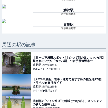
鱒沢
駅
岩手県遠野市
青笹
駅
岩手県遠野市
周辺の駅の記事
【日本の不思議スポット4】かつて顔の赤いカッパが目
撃されていた!?「カッパ淵」〜岩手県遠野市〜
遠野
駅
岩手県遠野市
TABIZINE～人生に旅心を～
【2024年最新】岩手・遠野でおすすめの観光地12選 |
トラベルjp 旅行ガイド
遠野
駅
岩手県遠野市
トラベルjp 旅行ガイド
共創型の“ワイン造り”で地域とつながる、メルシャン
の新たな挑戦とは