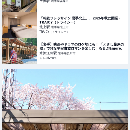
土沢
駅
岩手県花巻市
「相鉄フレッサイン 岩手北上」、2026年秋に開業 -
TRAICY（トライシー）
北上
駅
岩手県北上市
TRAICY（トライシー）
【岩手】映画やドラマのロケ地にも！ 「えさし藤原の
郷」で雅な平安貴族ロマンを楽しむ｜るるぶ&more.
水沢江刺
駅
岩手県奥州市
るるぶ&more.