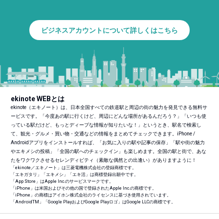
ビジネスアカウントについて詳しくはこちら
ekinote WEBとは
ekinote（エキノート）は、日本全国すべての鉄道駅と周辺の街の魅力を発見できる無料サ
ービスです。「今度あの駅に行くけど、周辺にどんな場所があるんだろう？」「いつも使
っている駅だけど、もっとディープな情報が知りたいな！」というとき、駅名で検索し
て、観光・グルメ・買い物・交通などの情報をまとめてチェックできます。iPhone /
Androidアプリをインストールすれば、「お気に入りの駅や記事の保存」「駅や街の魅力
やエキメシの投稿」「全国の駅へのチェックイン」も楽しめます。全国の駅と街で、あな
たをワクワクさせるセレンディピティ（素敵な偶然との出逢い）がありますように！
「ekinote／エキノート」は三菱電機株式会社の登録商標です。
「エキガタリ」「エキメシ」「エキ活」は商標登録出願中です。
「App Store」はApple Inc.のサービスマークです。
「iPhone」は米国およびその他の国で登録されたApple Inc.の商標です。
「iPhone」の商標はアイホン株式会社のライセンスに基づき使用されています。
「Android
TM
」「Google PlayおよびGoogle Playロゴ」はGoogle LLCの商標です。