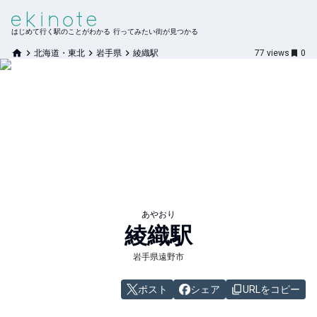
はじめて行く駅のことがわかる 行ってみたい街が見つかる
北海道・東北
岩手県
綾織駅
77
views
0
あやおり
綾織
駅
岩手県遠野市
ポスト
シェア
URLをコピー