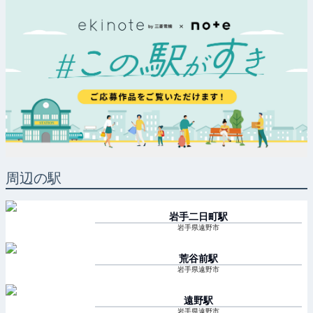
周辺の駅
岩手二日町
駅
岩手県遠野市
荒谷前
駅
岩手県遠野市
遠野
駅
岩手県遠野市