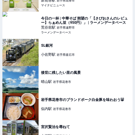
新花巻
駅
岩手県花巻市
マイナビニュース
今日の一杯 | 中華そば 朔望の「【さぴおさんのレビュ
ー】らぁめん並（950円）」 | ラーメンデータベース
荒谷前
駅
岩手県遠野市
ラーメンデータベース
SL銀河
小佐野
駅
岩手県釜石市
後世に残したい里の風景
晴山
駅
岩手県花巻市
岩手県花巻市のブランドポーク白金豚を味わおう🐷
似内
駅
岩手県花巻市
宮沢賢治を尋ねて