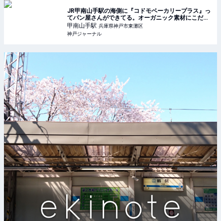
JR甲南山手駅の海側に『コドモベーカリープラス』っ
てパン屋さんができてる。オーガニック素材にこだわ
ったお店 | 神戸ジャーナル
甲南山手
駅
兵庫県神戸市東灘区
神戸ジャーナル