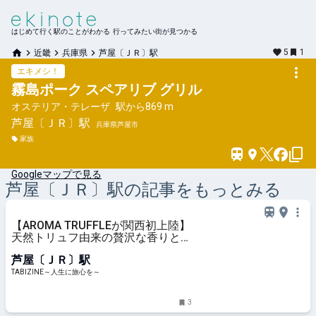
はじめて行く駅のことがわかる 行ってみたい街が見つかる
5
1
近畿
兵庫県
芦屋〔ＪＲ〕駅
エキメシ！
霧島ポーク スペアリブ グリル
オステリア・テレーザ
駅から
869 m
芦屋〔ＪＲ〕
駅
兵庫県芦屋市
家族
Googleマップで見る
芦屋〔ＪＲ〕
駅の記事をもっとみる
【AROMA TRUFFLEが関西初上陸】
天然トリュフ由来の贅沢な香りと素
材を楽しむ｜大丸芦屋店 | TABIZINE
芦屋〔ＪＲ〕駅
～人生に旅心を～
TABIZINE～人生に旅心を～
3