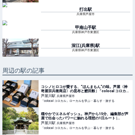
打出
駅
兵庫県芦屋市
甲南山手
駅
兵庫県神戸市東灘区
深江(兵庫県)
駅
兵庫県神戸市東灘区
周辺の駅の記事
コシノヒロコが愛する、“ほんまもん”の味。芦屋〈神
嵜屋宗兵衛商店〉の昆布と鰹田麩 | 「colocal コロカ
ル」ローカルを学ぶ・暮らす・旅する
芦屋川
駅
兵庫県芦屋市
「colocal コロカル」ローカルを学ぶ・暮らす・旅する
穏やかでエネルギッシュ。神戸から15分、編集部が芦
屋で出会ったパワーに触れる理想の1日ルート |
「colocal コロカル」ローカルを学ぶ・暮らす・旅す
芦屋川
駅
兵庫県芦屋市
る
「colocal コロカル」ローカルを学ぶ・暮らす・旅する