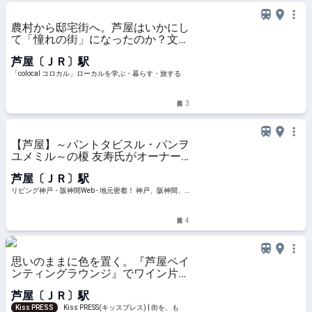
農村から邸宅街へ。芦屋はいかにし
て「憧れの街」になったのか？文・
鈴木淳史 | 「colocal コロカル」ロ
芦屋〔ＪＲ〕駅
ーカルを学ぶ・暮らす・旅する
「colocal コロカル」ローカルを学ぶ・暮らす・旅する
3
【芦屋】～パントタビスル・パンヲ
ユメミル～の榎 友寿氏がオーナー
シェフ！新店「ブーランジュリーミ
芦屋〔ＪＲ〕駅
ルジュ」
リビング神戸・阪神間Web - 地元密着！ 神戸、阪神間、
北阪神、明石ほかのグルメ、イベント、お出かけ、習い
事情報
4
思いのままに色を置く。『芦屋ペイ
ンティングラウンジ』でワイン片手
に緩やかに過ごすクリエイティブな
芦屋〔ＪＲ〕駅
時間
Kiss PRESS
Kiss PRESS(キッスプレス) | 街を、もっ