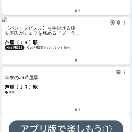
と楽しもう
5
【パントタビスル】を手掛ける榎
友寿氏がシェフを務める『ブーラン
ジュリーミルジュ』が芦屋にオープ
芦屋〔ＪＲ〕駅
ン！
Kiss PRESS
Kiss PRESS(キッスプレス) | 街を、もっ
と楽しもう
6
年末のJR芦屋駅
芦屋〔ＪＲ〕駅
家族
5