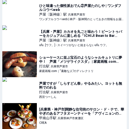
ひと味違った個性派おでん②芦屋たのしや | ワンダフ
ルコウベweb
芦屋〔阪神線〕
駅
兵庫県芦屋市
ワンダフルコウベweb | 神戸・阪神間のとっておきの情報をお届けします。
【兵庫・芦屋】カカオを丸ごと味わう！ビーントゥバ
ーをカジュアルに楽しめる「ICHIJI Bean to Bar
Chocolate」とは - ufu. [ウフ。]
芦屋〔阪神線〕
駅
兵庫県芦屋市
ufu. [ウフ。] - スイーツがないと始まらないufu.ウフ。
ショーケースに並ぶ宝石のようなシャルキュトリに夢
中！ 芦屋「メツゲライクスダ」 | 家庭画報.com
｜“素敵な人”のディレクトリ
打出
駅
兵庫県芦屋市
家庭画報.com｜“素敵な人”のディレクトリ
芦屋ですが「しらすどん祭」やるみたい。ヨットも無
料でのれる
打出
駅
兵庫県芦屋市
西宮つーしん
[兵庫県・神戸市]閑静な住宅街のサロン・ド・テで、華
やぎのあるアフタヌーンティーを「アヴィニョンのり
ゅう」 | そおだよおこの関西おいしい、おやつ紀行
甲南山手
駅
兵庫県神戸市東灘区
CREA