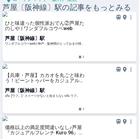
芦屋〔阪神線〕
駅の記事をもっとみる
ひと味違った個性派おでん②芦屋た
のしや | ワンダフルコウベweb
芦屋〔阪神線〕駅
ワンダフルコウベweb | 神戸・阪神間のとっておきの情報
をお届けします。
4
【兵庫・芦屋】カカオを丸ごと味わ
う！ビーントゥバーをカジュアルに
楽しめる「ICHIJI Bean to Bar
芦屋〔阪神線〕駅
Chocolate」とは - ufu. [ウフ。]
ufu. [ウフ。] - スイーツがないと始まらないufu.ウフ。
4
価格以上の満足度間違いなし♪芦屋
『カジュアルフレンチ Kuro 96』の
本格フレンチフルコース