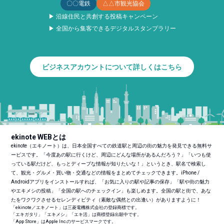
〇〇電鉄
△△市観光協会
▶ 沿線住民と共創する投稿キャンペーン
▶ 全国から集客できるデジタルスタンプラリー
ビジネスアカウントについて詳しくはこちら
ekinote WEBとは
ekinote（エキノート）は、日本全国すべての鉄道駅と周辺の街の魅力を発見できる無料サ
ービスです。「今度あの駅に行くけど、周辺にどんな場所があるんだろう？」「いつも使
っている駅だけど、もっとディープな情報が知りたいな！」というとき、駅名で検索し
て、観光・グルメ・買い物・交通などの情報をまとめてチェックできます。iPhone /
Androidアプリをインストールすれば、「お気に入りの駅や記事の保存」「駅や街の魅力
やエキメシの投稿」「全国の駅へのチェックイン」も楽しめます。全国の駅と街で、あな
たをワクワクさせるセレンディピティ（素敵な偶然との出逢い）がありますように！
「ekinote／エキノート」は三菱電機株式会社の登録商標です。
「エキガタリ」「エキメシ」「エキ活」は商標登録出願中です。
「App Store」はApple Inc.のサービスマークです。