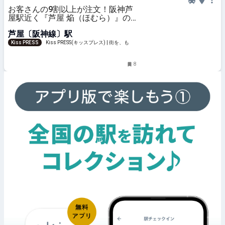
お客さんの9割以上が注文！阪神芦
屋駅近く『芦屋 焔（ほむら）』の
鶏白湯ラーメンと淡路鶏丼
芦屋〔阪神線〕駅
Kiss PRESS
Kiss PRESS(キッスプレス) | 街を、もっ
と楽しもう
8