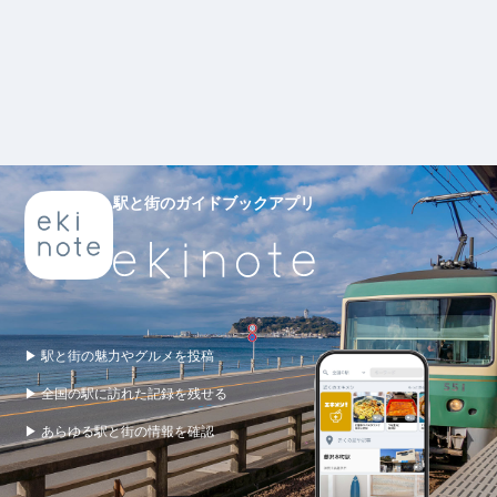
駅と街のガイドブックアプリ
▶ 駅と街の魅力やグルメを投稿
▶ 全国の駅に訪れた記録を残せる
▶ あらゆる駅と街の情報を確認