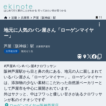
はじめて行く駅のことがわかる 行ってみたい街が見つかる
11
近畿
兵庫県
芦屋〔阪神線〕駅
地元に人気のパン屋さん「ローゲンマイヤ
ー」
芦屋〔阪神線〕
駅
兵庫県芦屋市
大手前大学
観光ゼミ生
#芦屋
#パン
#パン屋
#クロワッサン
阪神芦屋駅から目と鼻の先にある、地元の人に親しまれて
いるパン屋さん「ローゲンマイヤー」。ローゲンマイヤー
は、添加物の少ない素材にこだわった自然派ベーカリーと
して芦屋市を中心に展開されています。

外はサクッと、中はフワっと優しい甘さがあるクロワッサ
ンが私のイチオシです🥐
ローゲンマイヤー阪神芦屋店