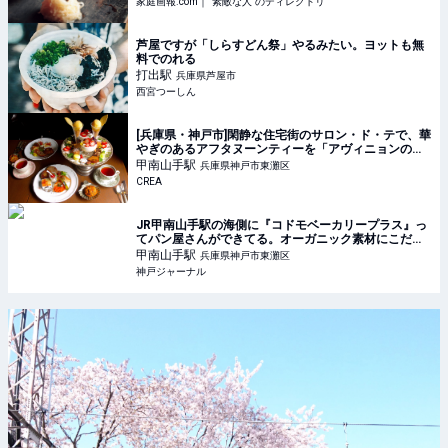
家庭画報.com｜“素敵な人”のディレクトリ
芦屋ですが「しらすどん祭」やるみたい。ヨットも無
料でのれる
打出
駅
兵庫県芦屋市
西宮つーしん
[兵庫県・神戸市]閑静な住宅街のサロン・ド・テで、華
やぎのあるアフタヌーンティーを「アヴィニョンのり
ゅう」 | そおだよおこの関西おいしい、おやつ紀行
甲南山手
駅
兵庫県神戸市東灘区
CREA
JR甲南山手駅の海側に『コドモベーカリープラス』っ
てパン屋さんができてる。オーガニック素材にこだわ
ったお店 | 神戸ジャーナル
甲南山手
駅
兵庫県神戸市東灘区
神戸ジャーナル