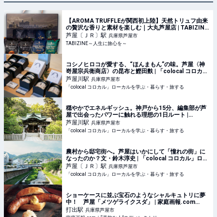
【AROMA TRUFFLEが関西初上陸】天然トリュフ由来
の贅沢な香りと素材を楽しむ｜大丸芦屋店 | TABIZINE
～人生に旅心を～
芦屋〔ＪＲ〕
駅
兵庫県芦屋市
TABIZINE～人生に旅心を～
コシノヒロコが愛する、“ほんまもん”の味。芦屋〈神
嵜屋宗兵衛商店〉の昆布と鰹田麩 | 「colocal コロカ
ル」ローカルを学ぶ・暮らす・旅する
芦屋川
駅
兵庫県芦屋市
「colocal コロカル」ローカルを学ぶ・暮らす・旅する
穏やかでエネルギッシュ。神戸から15分、編集部が芦
屋で出会ったパワーに触れる理想の1日ルート |
「colocal コロカル」ローカルを学ぶ・暮らす・旅す
芦屋川
駅
兵庫県芦屋市
る
「colocal コロカル」ローカルを学ぶ・暮らす・旅する
農村から邸宅街へ。芦屋はいかにして「憧れの街」に
なったのか？文・鈴木淳史 | 「colocal コロカル」ロー
カルを学ぶ・暮らす・旅する
芦屋〔ＪＲ〕
駅
兵庫県芦屋市
「colocal コロカル」ローカルを学ぶ・暮らす・旅する
ショーケースに並ぶ宝石のようなシャルキュトリに夢
中！ 芦屋「メツゲライクスダ」 | 家庭画報.com
｜“素敵な人”のディレクトリ
打出
駅
兵庫県芦屋市