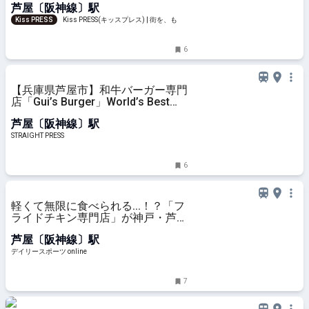
芦屋〔阪神線〕駅
Kiss PRESS
Kiss PRESS(キッスプレス) | 街を、もっ
と楽しもう
6
【兵庫県芦屋市】和牛バーガー専門
店「Gui’s Burger」World’s Best
Burgers 2025日本で唯一ランクイ
芦屋〔阪神線〕駅
ン
STRAIGHT PRESS
6
軽くて無限に食べられる...！？「フ
ライドチキン専門店」が神戸・芦屋
で復活/デイリースポーツ online
芦屋〔阪神線〕駅
デイリースポーツ online
7