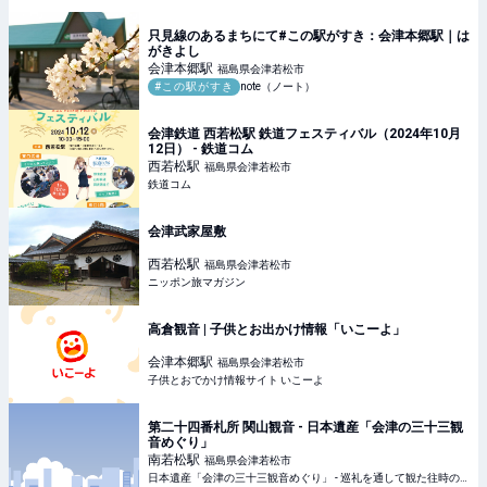
只見線のあるまちにて#この駅がすき：会津本郷駅｜は
がきよし
会津本郷
駅
福島県会津若松市
#この駅がすき
note（ノート）
会津鉄道 西若松駅 鉄道フェスティバル（2024年10月
12日） - 鉄道コム
西若松
駅
福島県会津若松市
鉄道コム
会津武家屋敷
西若松
駅
福島県会津若松市
ニッポン旅マガジン
高倉観音 | 子供とお出かけ情報「いこーよ」
会津本郷
駅
福島県会津若松市
子供とおでかけ情報サイト いこーよ
第二十四番札所 関山観音 - 日本遺産「会津の三十三観
音めぐり」
南若松
駅
福島県会津若松市
日本遺産「会津の三十三観音めぐり」 - 巡礼を通して観た往時の会津の文化