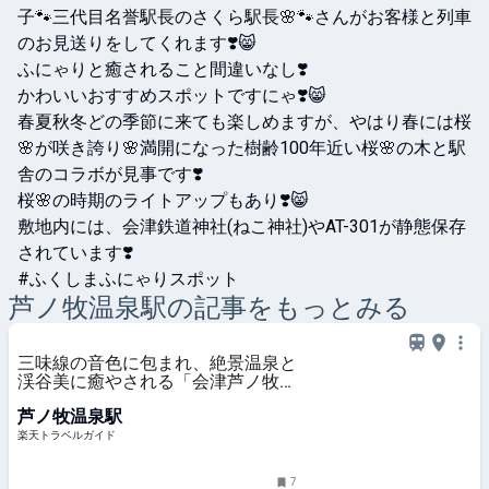
子🐾三代目名誉駅長のさくら駅長🌸🐾さんがお客様と列車
のお見送りをしてくれます❣️😸

ふにゃりと癒されること間違いなし❣️

かわいいおすすめスポットですにゃ❣️😸

春夏秋冬どの季節に来ても楽しめますが、やはり春には桜
🌸が咲き誇り🌸満開になった樹齢100年近い桜🌸の木と駅
舎のコラボが見事です❣️

桜🌸の時期のライトアップもあり❣️😸

敷地内には、会津鉄道神社(ねこ神社)やAT-301が静態保存
されています❣️

#ふくしまふにゃりスポット
芦ノ牧温泉
駅の記事をもっとみる
三味線の音色に包まれ、絶景温泉と
渓谷美に癒やされる「会津芦ノ牧温
泉 大川荘」 【楽天トラベル】
芦ノ牧温泉駅
楽天トラベルガイド
7