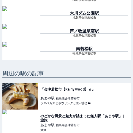
大川ダム公園
駅
福島県会津若松市
芦ノ牧温泉南
駅
福島県会津若松市
南若松
駅
福島県会津若松市
周辺の駅の記事
『会津若松市【Rainy wood】☆』
あまや
駅
福島県会津若松市
ラスベガスとボウリングと食べ歩き❤️
のどかな風景と魅力が詰まった無人駅「あまや駅」 |
旅旅
あまや
駅
福島県会津若松市
旅旅