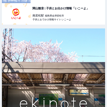
関山観音 | 子供とお出かけ情報「いこーよ」
南若松
駅
福島県会津若松市
子供とおでかけ情報サイト いこーよ