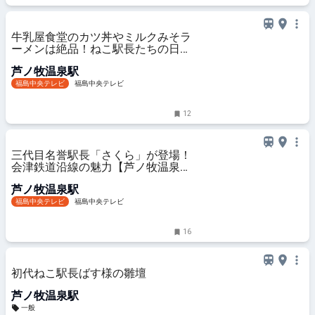
牛乳屋食堂のカツ丼やミルクみそラ
ーメンは絶品！ねこ駅長たちの日常
と会津鉄道沿線の魅力をお届け！
芦ノ牧温泉駅
【芦ノ牧温泉駅周辺編】～新企画
「ふにゃ～り日和」放送開始～#PR
福島中央テレビ
福島中央テレビ
｜Chu! PRESS
12
三代目名誉駅長「さくら」が登場！
会津鉄道沿線の魅力【芦ノ牧温泉駅
編】～新企画「ふにゃ～り日和」放
芦ノ牧温泉駅
送開始～#PR｜Chu! PRESS
福島中央テレビ
福島中央テレビ
16
初代ねこ駅長ばす様の雛壇
芦ノ牧温泉駅
一般