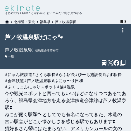
はじめて行く駅のことがわかる 行ってみたい街が見つかる
8
北海道・東北
福島県
芦ノ牧温泉駅
芦ノ牧温泉駅だにゃ🐾
芦ノ牧温泉
駅
福島県会津若松市
一般
#にゃん旅鉄道
#さくら駅長
#らぶ駅長
#ぴーち施設長
#ばす駅長
#会津鉄道
#芦ノ牧温泉駅
#ふにゃ〜り日和
#ふくしまふにゃりスポット
#猫
#温泉
今や観光スポットと言ってもいいほどになりつつあるであ
ろう、福島県会津地方を走る会津鉄道会津線は芦ノ牧温泉
駅❣️

ねこが働く駅😸🐾としてでも有名になってきた、木造の
古い駅舎がどこか懐かしさを感じる駅でもあります❣️

猫好きさん😸にはたまらない、アメリカンカールの女の