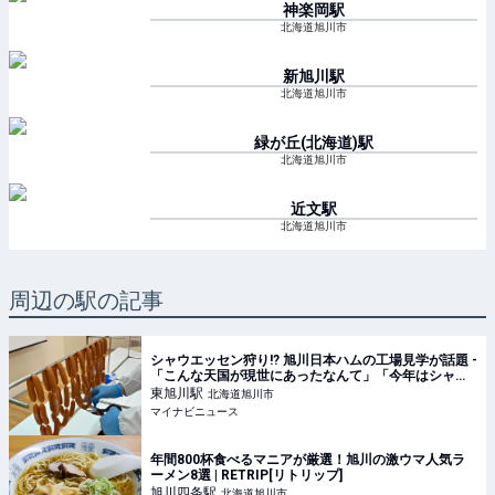
神楽岡
駅
北海道旭川市
新旭川
駅
北海道旭川市
緑が丘(北海道)
駅
北海道旭川市
近文
駅
北海道旭川市
周辺の駅の記事
シャウエッセン狩り!? 旭川日本ハムの工場見学が話題 -
「こんな天国が現世にあったなんて」「今年はシャウ
狩りにするかー!!!」と1.9万いいね集まる
東旭川
駅
北海道旭川市
マイナビニュース
年間800杯食べるマニアが厳選！旭川の激ウマ人気ラ
ーメン8選 | RETRIP[リトリップ]
旭川四条
駅
北海道旭川市