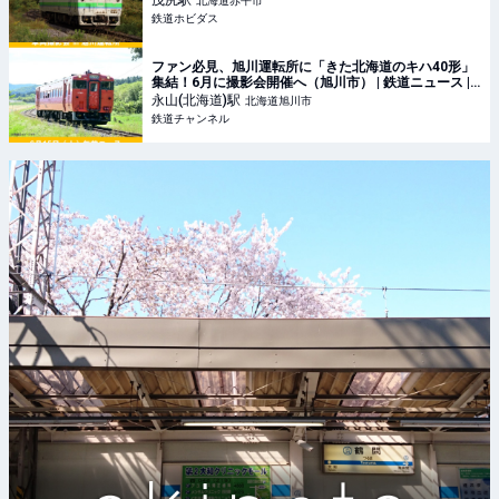
茂尻
駅
北海道赤平市
鉄道ホビダス
ファン必見、旭川運転所に「きた北海道のキハ40形」
集結！6月に撮影会開催へ（旭川市） | 鉄道ニュース |
鉄道チャンネル
永山(北海道)
駅
北海道旭川市
鉄道チャンネル