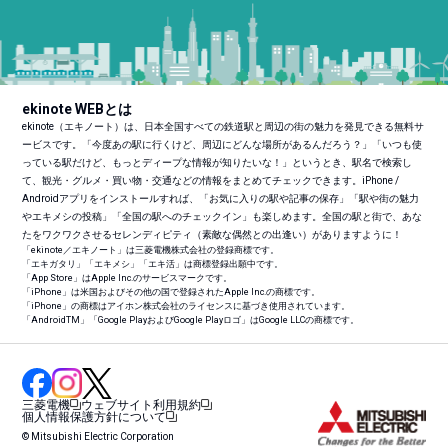
ekinote WEBとは
ekinote（エキノート）は、日本全国すべての鉄道駅と周辺の街の魅力を発見できる無料サ
ービスです。「今度あの駅に行くけど、周辺にどんな場所があるんだろう？」「いつも使
っている駅だけど、もっとディープな情報が知りたいな！」というとき、駅名で検索し
て、観光・グルメ・買い物・交通などの情報をまとめてチェックできます。iPhone /
Androidアプリをインストールすれば、「お気に入りの駅や記事の保存」「駅や街の魅力
やエキメシの投稿」「全国の駅へのチェックイン」も楽しめます。全国の駅と街で、あな
たをワクワクさせるセレンディピティ（素敵な偶然との出逢い）がありますように！
「ekinote／エキノート」は三菱電機株式会社の登録商標です。
「エキガタリ」「エキメシ」「エキ活」は商標登録出願中です。
「App Store」はApple Inc.のサービスマークです。
「iPhone」は米国およびその他の国で登録されたApple Inc.の商標です。
「iPhone」の商標はアイホン株式会社のライセンスに基づき使用されています。
「Android
TM
」「Google PlayおよびGoogle Playロゴ」はGoogle LLCの商標です。
三菱電機
ウェブサイト利用規約
個人情報保護方針について
© Mitsubishi Electric Corporation