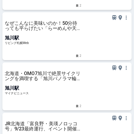
2
なぜこんなに美味いのか！50分待
っても平らげたい「らーめんや天
金」【旭川】
旭川駅
リビング札幌Web
2
北海道・OMO7旭川で絶景サイクリ
ングを満喫する「旭川パノラマ輪
泊」 - 愛車と一緒に泊まる客室も
旭川駅
マイナビニュース
2
JR北海道「富良野・美瑛ノロッコ
号」9/23最終運行、イベント開催
へ