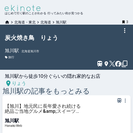
はじめて行く駅のことがわかる 行ってみたい街が見つかる
3
北海道・東北
北海道
旭川駅
炭火焼き鳥 りょう
旭川
駅
北海道旭川市
旅行
旭川駅から徒歩10分ぐらいの隠れ家的なお店
りょう
旭川
駅の記事をもっとみる
【旭川】地元民に長年愛され続ける
絶品ご当地グルメ&amp;スイーツ3
選
旭川駅
Hanako Web