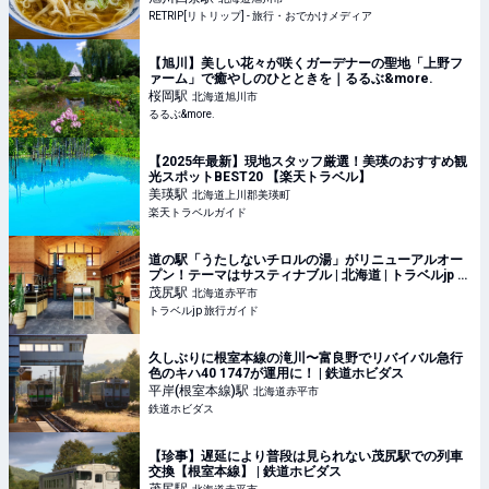
RETRIP[リトリップ] - 旅行・おでかけメディア
【旭川】美しい花々が咲くガーデナーの聖地「上野フ
ァーム」で癒やしのひとときを｜るるぶ&more.
桜岡
駅
北海道旭川市
るるぶ&more.
【2025年最新】現地スタッフ厳選！美瑛のおすすめ観
光スポットBEST20 【楽天トラベル】
美瑛
駅
北海道上川郡美瑛町
楽天トラベルガイド
道の駅「うたしないチロルの湯」がリニューアルオー
プン！テーマはサスティナブル | 北海道 | トラベルjp 旅
行ガイド
茂尻
駅
北海道赤平市
トラベルjp 旅行ガイド
久しぶりに根室本線の滝川〜富良野でリバイバル急行
色のキハ40 1747が運用に！ | 鉄道ホビダス
平岸(根室本線)
駅
北海道赤平市
鉄道ホビダス
【珍事】遅延により普段は見られない茂尻駅での列車
交換【根室本線】 | 鉄道ホビダス