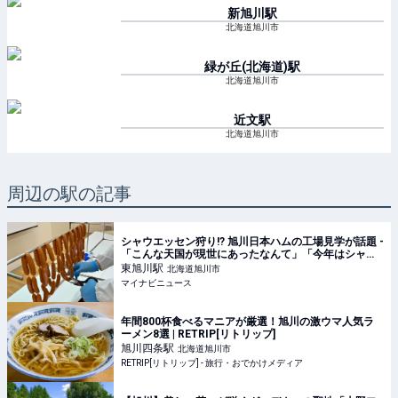
新旭川
駅
北海道旭川市
緑が丘(北海道)
駅
北海道旭川市
近文
駅
北海道旭川市
周辺の駅の記事
シャウエッセン狩り!? 旭川日本ハムの工場見学が話題 -
「こんな天国が現世にあったなんて」「今年はシャウ
狩りにするかー!!!」と1.9万いいね集まる
東旭川
駅
北海道旭川市
マイナビニュース
年間800杯食べるマニアが厳選！旭川の激ウマ人気ラ
ーメン8選 | RETRIP[リトリップ]
旭川四条
駅
北海道旭川市
RETRIP[リトリップ] - 旅行・おでかけメディア