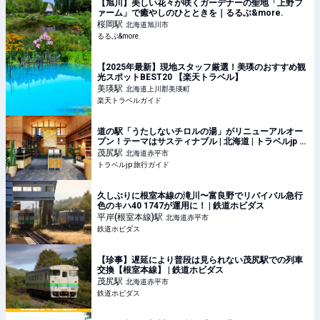
【旭川】美しい花々が咲くガーデナーの聖地「上野フ
ァーム」で癒やしのひとときを｜るるぶ&more.
桜岡
駅
北海道旭川市
るるぶ&more.
【2025年最新】現地スタッフ厳選！美瑛のおすすめ観
光スポットBEST20 【楽天トラベル】
美瑛
駅
北海道上川郡美瑛町
楽天トラベルガイド
道の駅「うたしないチロルの湯」がリニューアルオー
プン！テーマはサスティナブル | 北海道 | トラベルjp 旅
行ガイド
茂尻
駅
北海道赤平市
トラベルjp 旅行ガイド
久しぶりに根室本線の滝川〜富良野でリバイバル急行
色のキハ40 1747が運用に！ | 鉄道ホビダス
平岸(根室本線)
駅
北海道赤平市
鉄道ホビダス
【珍事】遅延により普段は見られない茂尻駅での列車
交換【根室本線】 | 鉄道ホビダス
茂尻
駅
北海道赤平市
鉄道ホビダス