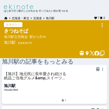
はじめて行く駅のことがわかる 行ってみたい街が見つかる
7
0
北海道・東北
北海道
旭川駅
エキメシ！
きつねそば
旭川駅立売商会
駅から
0 m
旭川
駅
北海道旭川市
旭川
駅の記事をもっとみる
【旭川】地元民に長年愛され続ける
絶品ご当地グルメ&amp;スイーツ3
選
旭川駅
Hanako Web
3