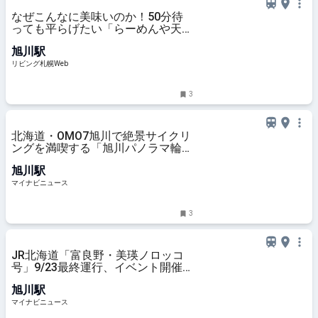
なぜこんなに美味いのか！50分待
っても平らげたい「らーめんや天
金」【旭川】
旭川駅
リビング札幌Web
3
北海道・OMO7旭川で絶景サイクリ
ングを満喫する「旭川パノラマ輪
泊」 - 愛車と一緒に泊まる客室も
旭川駅
マイナビニュース
3
JR北海道「富良野・美瑛ノロッコ
号」9/23最終運行、イベント開催
へ
旭川駅
マイナビニュース