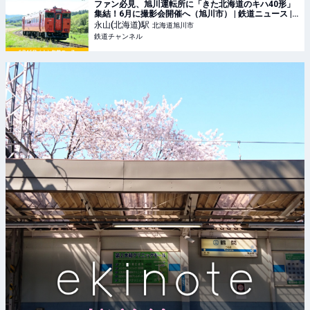
ファン必見、旭川運転所に「きた北海道のキハ40形」
集結！6月に撮影会開催へ（旭川市） | 鉄道ニュース |
鉄道チャンネル
永山(北海道)
駅
北海道旭川市
鉄道チャンネル