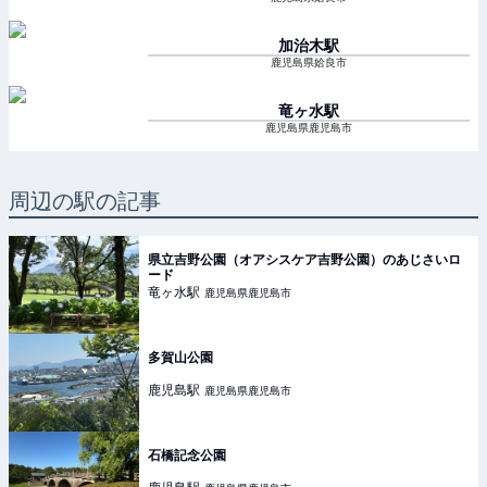
加治木
駅
鹿児島県姶良市
竜ヶ水
駅
鹿児島県鹿児島市
周辺の駅の記事
県立吉野公園（オアシスケア吉野公園）のあじさいロ
ード
竜ヶ水
駅
鹿児島県鹿児島市
多賀山公園
鹿児島
駅
鹿児島県鹿児島市
石橋記念公園