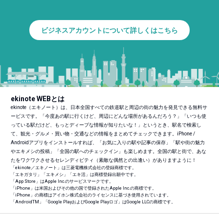
ビジネスアカウントについて詳しくはこちら
ekinote WEBとは
ekinote（エキノート）は、日本全国すべての鉄道駅と周辺の街の魅力を発見できる無料サ
ービスです。「今度あの駅に行くけど、周辺にどんな場所があるんだろう？」「いつも使
っている駅だけど、もっとディープな情報が知りたいな！」というとき、駅名で検索し
て、観光・グルメ・買い物・交通などの情報をまとめてチェックできます。iPhone /
Androidアプリをインストールすれば、「お気に入りの駅や記事の保存」「駅や街の魅力
やエキメシの投稿」「全国の駅へのチェックイン」も楽しめます。全国の駅と街で、あな
たをワクワクさせるセレンディピティ（素敵な偶然との出逢い）がありますように！
「ekinote／エキノート」は三菱電機株式会社の登録商標です。
「エキガタリ」「エキメシ」「エキ活」は商標登録出願中です。
「App Store」はApple Inc.のサービスマークです。
「iPhone」は米国およびその他の国で登録されたApple Inc.の商標です。
「iPhone」の商標はアイホン株式会社のライセンスに基づき使用されています。
「Android
TM
」「Google PlayおよびGoogle Playロゴ」はGoogle LLCの商標です。