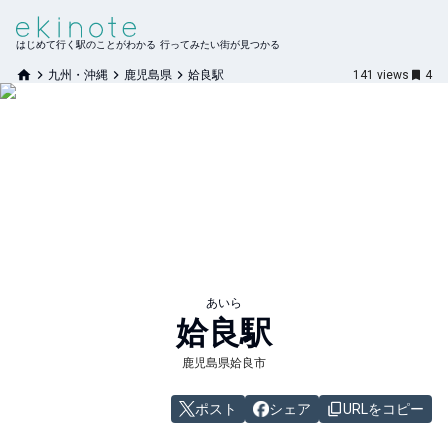
はじめて行く駅のことがわかる 行ってみたい街が見つかる
九州・沖縄
鹿児島県
姶良駅
141
views
4
あいら
姶良
駅
鹿児島県姶良市
ポスト
シェア
URLをコピー