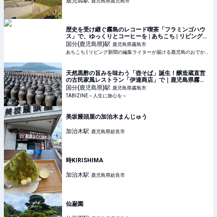
鹿児島
駅
鹿児島県鹿児島市
歴史を受け継ぐ霧島のレコード喫茶「フラミンゴハウ
ス」で、ゆっくりとコーヒーを | あちこち | リビング新
聞の編集ライターが届ける鹿児島のおでかけ情報
国分(鹿児島県)
駅
鹿児島県霧島市
あちこち | リビング新聞の編集ライターが届ける鹿児島のおでかけ情報
天然黒酢の旨みを味わう「壺そば」誕生！醸造蔵直営
の古民家風レストラン「伊達商店」で｜鹿児島県霧島
市 | TABIZINE～人生に旅心を～
国分(鹿児島県)
駅
鹿児島県霧島市
TABIZINE～人生に旅心を～
美坂饅頭屋の加治木まんじゅう
加治木
駅
鹿児島県姶良市
時KIRISHIMA
加治木
駅
鹿児島県姶良市
仙巌園