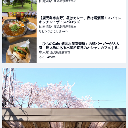
仙巌園
駅
鹿児島県鹿児島市
【鹿児島市吉野】昼はカレー、夜は居酒屋！スパイス
キッチン・ザ・スパロウズ
仙巌園
駅
鹿児島県鹿児島市
リビングかごしまWeb
「ひものCafe 酒元水産直売所」の鯖バーガーが大人
気！鹿児島にある水産所直営のオシャレカフェ｜るる
ぶ&more.
隼人
駅
鹿児島県霧島市
るるぶ&more.