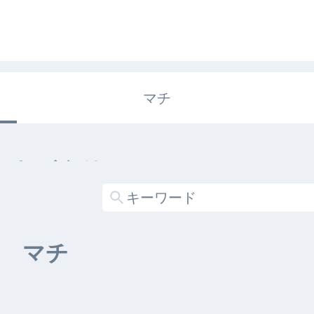
マチ
エキガタリ
する記事がありません
マチ