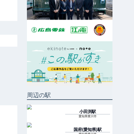
周辺の駅
小田渕
駅
愛知県豊川市
国府(愛知県)
駅