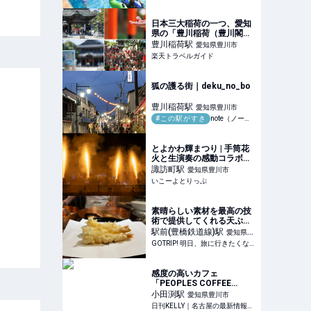
日本三大稲荷の一つ、愛知
県の「豊川稲荷（豊川閣妙
厳寺）」へ。境内や授与品
豊川稲荷
駅
愛知県豊川市
にも、きつねがいっぱい♪
楽天トラベルガイド
【楽天トラベル】
狐の護る街｜deku_no_bo
豊川稲荷
駅
愛知県豊川市
#この駅がすき
note（ノート）
とよかわ輝まつり | 手筒花
火と生演奏の感動コラボ！
愛知・豊川で夏の花火大会 |
諏訪町
駅
愛知県豊川市
愛知県豊川市 | いこーよと
いこーよとりっぷ
りっぷ
素晴らしい素材を最高の技
術で提供してくれる天ぷら
のお店 / 愛知県豊橋市の
駅前(豊橋鉄道線)
駅
愛知県豊
「天源」
GOTRIP! 明日、旅に行きたくなるメディア
橋市
感度の高いカフェ
「PEOPLES COFFEE
PARK」で、アメリカンス
小田渕
駅
愛知県豊川市
タイルのサラダボウルとコ
日刊KELLY｜名古屋の最新情報を毎日配信！