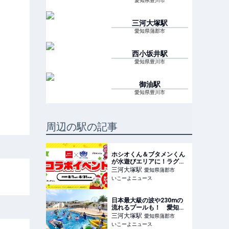
愛知県豊川市
三河大塚
駅
愛知県蒲郡市
西小坂井
駅
愛知県豊川市
御油
駅
愛知県豊川市
周辺の駅の記事
ホシオくん＆ブタメンくん
が水遊びエリアに！ラグナ
シアで夏限定コラボイベン
三河大塚
駅
愛知県蒲郡市
ト開催
いこーよニュース
日本最大級の波や230mの
流れるプールも！ 愛知ラ
グナシアのプールが2026年
三河大塚
駅
愛知県蒲郡市
もオープン
いこーよニュース