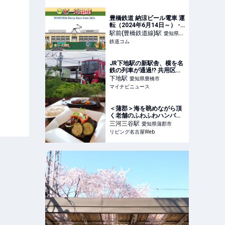
ーヒーを堪能【愛知・豊川
市】 | 日刊KELLY｜名古屋
の最新情報を毎日配信！
豊橋鉄道 納涼ビール電車 運
転（2024年6月14日～） -
鉄道コム
駅前(豊橋鉄道線)
駅
愛知県豊
鉄道コム
橋市
JR下地駅の新駅舎、横を名
鉄の列車が通過!? 共用区間
の歴史を探る
下地
駅
愛知県豊橋市
マイナビニュース
＜蒲郡＞海を眺めながら頂
く老舗のふわふわハンバー
グ「山の上の洋食屋はな
三河三谷
駅
愛知県蒲郡市
わ」
リビング名古屋Web