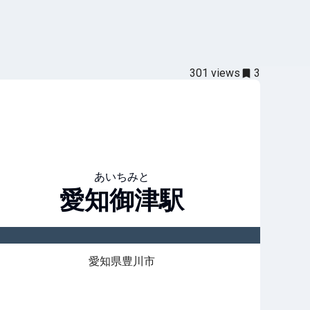
301
views
3
あいちみと
愛知御津
駅
愛知県豊川市