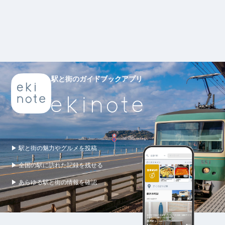
駅と街のガイドブックアプリ
▶ 駅と街の魅力やグルメを投稿
▶ 全国の駅に訪れた記録を残せる
▶ あらゆる駅と街の情報を確認