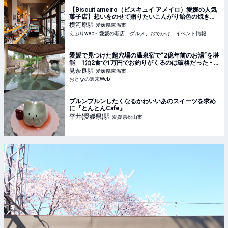
【Biscuit ameiro（ビスキュイ アメイロ）愛媛の人気
菓子店】想いをのせて贈りたいこんがり飴色の焼き菓
子（愛媛/東温）
横河原
駅
愛媛県東温市
えぷりweb～愛媛の新店、グルメ、おでかけ、イベント情報
愛媛で見つけた超穴場の温泉宿で“2億年前のお湯”を堪
能 1泊2食で1万円でお釣りがくるのは破格だった - お
となの週末Web
見奈良
駅
愛媛県東温市
おとなの週末Web
プルンプルンしたくなるかわいいあのスイーツを求め
に『とんとんCafe』
平井(愛媛県)
駅
愛媛県松山市