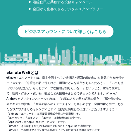
▶ 沿線住民と共創する投稿キャンペーン
▶ 全国から集客できるデジタルスタンプラリー
ビジネスアカウントについて詳しくはこちら
ekinote WEBとは
ekinote（エキノート）は、日本全国すべての鉄道駅と周辺の街の魅力を発見できる無料サ
ービスです。「今度あの駅に行くけど、周辺にどんな場所があるんだろう？」「いつも使
っている駅だけど、もっとディープな情報が知りたいな！」というとき、駅名で検索し
て、観光・グルメ・買い物・交通などの情報をまとめてチェックできます。iPhone /
Androidアプリをインストールすれば、「お気に入りの駅や記事の保存」「駅や街の魅力
やエキメシの投稿」「全国の駅へのチェックイン」も楽しめます。全国の駅と街で、あな
たをワクワクさせるセレンディピティ（素敵な偶然との出逢い）がありますように！
「ekinote／エキノート」は三菱電機株式会社の登録商標です。
「エキガタリ」「エキメシ」「エキ活」は商標登録出願中です。
「App Store」はApple Inc.のサービスマークです。
「iPhone」は米国およびその他の国で登録されたApple Inc.の商標です。
「iPhone」の商標はアイホン株式会社のライセンスに基づき使用されています。