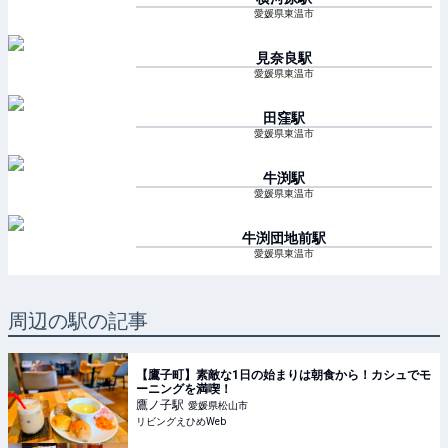
愛媛県東温市
見奈良
駅
愛媛県東温市
田窪
駅
愛媛県東温市
牛渕
駅
愛媛県東温市
牛渕団地前
駅
愛媛県東温市
周辺の駅の記事
【鷹子町】素敵な1日の始まりは朝食から！カシュでモ
ーニングを満喫！
鷹ノ子
駅
愛媛県松山市
リビングえひめWeb