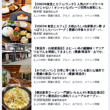
【ODEON食堂とカフェ/ランチ】人気のチーズケーキ
だけじゃない！オシャレなガレージ空間＆接客にもこ
だわり有◎（愛媛/松山市）
梅本
駅
愛媛県松山市
えぷりweb～愛媛の新店、グルメ、おでかけ、イベント情報
【ODEON 食堂とカフェ】大根おろし×自家製ポン酢 さ
っぱりとしたハンバーグ｜愛媛の洋食カタログ・ハン
バーグ編（愛媛/松山市）
梅本
駅
愛媛県松山市
えぷりweb～愛媛の新店、グルメ、おでかけ、イベント情報
【東温市・白猪屋酒店】さむ～い冬の醍醐味！アツア
ツおでんを堪能してきました（愛媛/東温市・おでかけ
レポ）
横河原
駅
愛媛県東温市
えぷりweb～愛媛の新店、グルメ、おでかけ、イベント情報
【オウボンパン】日常に寄り添うパンを新たな場所で
｜愛媛の新店パンリスト（愛媛/東温市）
牛渕団地前
駅
愛媛県東温市
えぷりweb～愛媛の新店、グルメ、おでかけ、イベント情報
【横浜家系ラーメン 一門家(いちもんや) 東温店/新店】
フジグラン重信店から移転リニューアルオープン
【2026/11/27 愛媛/東温市/ラーメン】
牛渕団地前
駅
愛媛県東温市
えぷりweb～愛媛の新店、グルメ、おでかけ、イベント情報