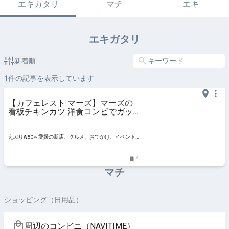
エキガタリ
マチ
エキ
エキガタリ
新着順
1
件の記事を表示しています
【カフェレスト マーズ】マーズの
看板チキンカツ 洋食コンビでガッ
ツリいこう！｜愛媛の洋食カタロ
グ・フライ編（愛媛/東温市）
えぷりweb～愛媛の新店、グルメ、おでかけ、イベント
情報
4
マチ
ショッピング（日用品）
周辺のコンビニ（NAVITIME）