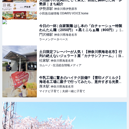
大山詣りの玄関口として栄え、自然と調和した街・伊
勢原｜まち紹介
伊勢原
駅
神奈川県伊勢原市
小田急沿線情報 ODAKYU VOICE home
今日の一杯 | 自家製麺 はし本の「白チャーシュー特製
わんたん麺（2050円）＋黒ミニらぁ麺（800円）」 |
ラーメンデータベース
門沢橋
駅
神奈川県海老名市
ラーメンデータベース
土日限定フレーバーが人気！【神奈川県海老名市】行
列の絶えないジェラート屋「カナサシファーム」 | ヨ
ムーノ
社家
駅
神奈川県海老名市
ヨムーノ - 生活総合情報メディア
牛乳工場に驚きのハイテク設備!? 【雪印メグミルク】
海老名工場に親子で行ってみたら、意外すぎる光景に
びっくり（神奈川・海老名市）
厚木
駅
神奈川県海老名市
マイナビ子育て｜夫婦一緒に子育て