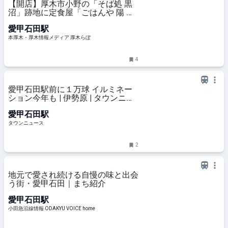
【開店】厚木市小野の「そば処 黒
沼」跡地に定食屋「ごはんや 陽 ～
ひだまり～」がオープンしたって！
愛甲石田駅
| 本厚木・厚木情報メディア 厚木ら
ぼ
本厚木・厚木情報メディア 厚木らぼ
4
愛甲石田駅前に１万球 イルミネー
ション今年も | 伊勢原 | タウンニュ
ース
愛甲石田駅
タウンニュース
2
地元で愛され続ける自慢の味と出会
う街・愛甲石田｜まち紹介
愛甲石田駅
小田急沿線情報 ODAKYU VOICE home