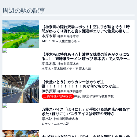
周辺の駅の記事
【神奈川の隠れ穴場スポット】空に手が届きそう！時
間がゆっくり流れる宮ヶ瀬湖畔エリアで絶景の吊り橋
＆食べ歩き | TABIZINE～人生に旅心を～
本厚木
駅
神奈川県厚木市
TABIZINE～人生に旅心を～
【厚木らぼ特典あり☆】濃厚な味噌の旨みがクセにな
る…！「蔵味噌ラーメン 晴っぴ 厚木店」で人気ラーメ
ンを食べてきた！［厚木市旭町］ | 本厚木・厚木情報
本厚木
駅
神奈川県厚木市
メディア 厚木らぼ
本厚木・厚木情報メディア 厚木らぼ
【食堂いとう】カツカレーはカツが主
役！！！！！！！！！！ 何が何でもカツが主
役！！！！！！！！！
伊勢原
駅
神奈川県伊勢原市
三菱電機×地域探究
神奈川県立平塚中等教育学校
万能スパイス「ほりにし」が手掛ける焼肉店が最高す
ぎた / ほりにしバニラアイスは奇跡の美味さ
厚木
駅
神奈川県海老名市
ロケットニュース24