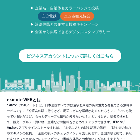
▶ 企業名・自治体名カラーバッジで投稿
〇〇電鉄
△△市観光協会
▶ 沿線住民と共創する投稿キャンペーン
▶ 全国から集客できるデジタルスタンプラリー
ビジネスアカウントについて詳しくはこちら
ekinote WEBとは
ekinote（エキノート）は、日本全国すべての鉄道駅と周辺の街の魅力を発見できる無料サ
ービスです。「今度あの駅に行くけど、周辺にどんな場所があるんだろう？」「いつも使
っている駅だけど、もっとディープな情報が知りたいな！」というとき、駅名で検索し
て、観光・グルメ・買い物・交通などの情報をまとめてチェックできます。iPhone /
Androidアプリをインストールすれば、「お気に入りの駅や記事の保存」「駅や街の魅力
やエキメシの投稿」「全国の駅へのチェックイン」も楽しめます。全国の駅と街で、あな
たをワクワクさせるセレンディピティ（素敵な偶然との出逢い）がありますように！