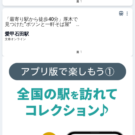
1
「最寄り駅から徒歩40分」厚木で
見つけた“ポツンと一軒そば屋” か
りっと揚がった「春菊天そば」が秀
愛甲石田駅
逸
文春オンライン
1