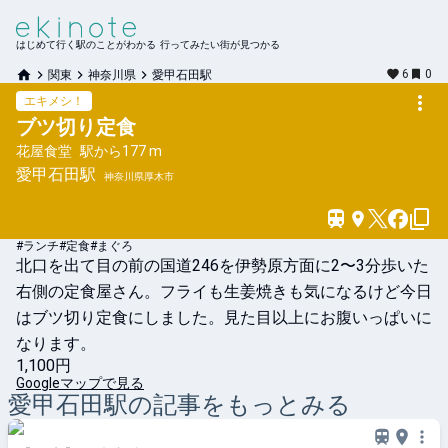
はじめて行く駅のことがわかる 行ってみたい街が見つかる
6
0
関東
神奈川県
愛甲石田駅
エキメシ！
ブツ切り定食
花屋食堂
駅から
177 m
愛甲石田
駅
神奈川県厚木市
#ランチ
#定食
#まぐろ
北口を出て目の前の国道246を伊勢原方面に2〜3分歩いた
右側の定食屋さん。フライも生姜焼きも気になるけど今日
はブツ切り定食にしました。見た目以上にお腹いっぱいに
なります。
1,100円
Googleマップで見る
愛甲石田
駅の記事をもっとみる