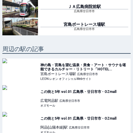
ＪＡ広島病院前
駅
広島県廿日市市
宮島ボートレース場
駅
広島県廿日市市
周辺の駅の記事
神の島・宮島を望む温泉・美食・アート・サウナを堪
能できるカルチャー・リトリート「HOTEL
FORK&KNIFE」が誕生！ | 旅行 | LEON レオン オフィ
宮島ボートレース場
駅
広島県廿日市市
シャルWebサイト
LEON レオン オフィシャルWebサイト
この街と5年 vol.01 広島県・廿日市市 - OZmall
広電阿品
駅
広島県廿日市市
オズモール
この街と5年 vol.01 広島県・廿日市市 - OZmall
阿品(山陽本線)
駅
広島県廿日市市
オズモール