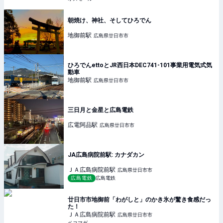
朝焼け、神社、そしてひろでん
地御前
駅
広島県廿日市市
ひろでんettoとJR西日本DEC741-101事業用電気式気
動車
地御前
駅
広島県廿日市市
三日月と金星と広島電鉄
広電阿品
駅
広島県廿日市市
JA広島病院前駅: カナダカン
ＪＡ広島病院前
駅
広島県廿日市市
広島電鉄
広島電鉄
廿日市市地御前「わがしと」のかき氷が驚き食感だっ
た！
ＪＡ広島病院前
駅
広島県廿日市市
ペコマガ