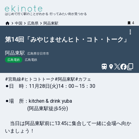
はじめて行く駅のことがわかる 行ってみたい街が見つかる
4
中国
広島県
阿品東駅
第14回「みやじませんヒト・コト・トーク」
阿品東
駅
広島県廿日市市
広島電鉄
広島電鉄
#宮島線
#ヒトコトトーク
#阿品東駅
#カフェ
⚫︎日　時：11月28日(火)14：00～15：30

⚫︎場　所：kitchen & drink yuba

                  (阿品東駅徒歩5分)

　当日は阿品東駅前に13:45に集合して一緒に会場へ向か
いましょう！
