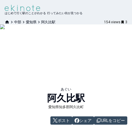
はじめて行く駅のことがわかる 行ってみたい街が見つかる
中部
愛知県
阿久比駅
154
views
3
あぐい
阿久比
駅
愛知県知多郡阿久比町
ポスト
シェア
URLをコピー