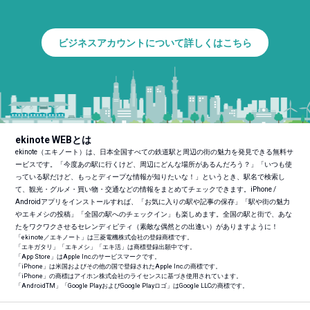
ビジネスアカウントについて詳しくはこちら
ekinote WEBとは
ekinote（エキノート）は、日本全国すべての鉄道駅と周辺の街の魅力を発見できる無料サ
ービスです。「今度あの駅に行くけど、周辺にどんな場所があるんだろう？」「いつも使
っている駅だけど、もっとディープな情報が知りたいな！」というとき、駅名で検索し
て、観光・グルメ・買い物・交通などの情報をまとめてチェックできます。iPhone /
Androidアプリをインストールすれば、「お気に入りの駅や記事の保存」「駅や街の魅力
やエキメシの投稿」「全国の駅へのチェックイン」も楽しめます。全国の駅と街で、あな
たをワクワクさせるセレンディピティ（素敵な偶然との出逢い）がありますように！
「ekinote／エキノート」は三菱電機株式会社の登録商標です。
「エキガタリ」「エキメシ」「エキ活」は商標登録出願中です。
「App Store」はApple Inc.のサービスマークです。
「iPhone」は米国およびその他の国で登録されたApple Inc.の商標です。
「iPhone」の商標はアイホン株式会社のライセンスに基づき使用されています。
「Android
TM
」「Google PlayおよびGoogle Playロゴ」はGoogle LLCの商標です。