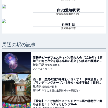
白沢(愛知県)
駅
愛知県知多郡阿久比町
住吉町
駅
愛知県半田市
周辺の駅の記事
新舞子ビーチフェスティバル花火大会（2026年） | 新
舞子の海と夜空を彩る感動の花火｜知多市の夏締めく
くりは海上花火×地元グルメで五感を満喫 | 愛知県知多
新舞子
駅
愛知県知多市
市 | いこーよとりっぷ
いこーよとりっぷ
酒・食・歴史の魅力を味わい尽くす！「伊東合資」リ
ブランディングオープン【愛知・知多半島】 | 日刊
KELLY｜名古屋の最新情報を毎日配信！
亀崎
駅
愛知県半田市
日刊KELLY｜名古屋の最新情報を毎日配信！
【愛知】ここが無料!? ステンドグラス風の休憩所に癒
やされる！｜シティリビングWeb