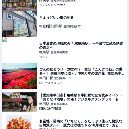
緒川
駅
愛知県知多郡東浦町
シティリビングWeb
ちょうどいい町の朝倉
朝倉(愛知県)
駅
愛知県知多市
日本最古の現役駅舎「JR亀崎駅」～半田市に残る鉄道
の原点～
亀崎
駅
愛知県半田市
ココジモ
ごんの秋まつり（2025年） | 童話『ごんぎつね』の世
界へ！ 矢勝川堤に咲く、300万本の彼岸花 | 愛知県半
田市 | いこーよとりっぷ
半田口
駅
愛知県半田市
いこーよとりっぷ
【愛知県半田市】亀崎駅＆半田駅で立ち飲みイベント
「おとなり酒場」開催！デジタルスタンプラリーも
半田
駅
愛知県半田市
STRAIGHT PRESS
名産地・碧南の「いちじく」をたっぷり使った贅沢な
自然派タルト 販売は収穫できる10月頃まで - おとな