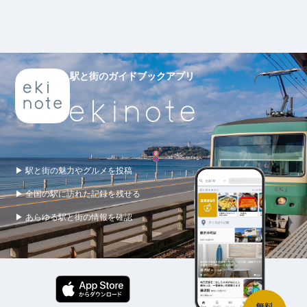
駅と街のガイドブックアプリ
▶ 駅と街の魅力やグルメを投稿
▶ 全国の駅に訪れた記録を残せる
▶ あらゆる駅と街の情報を確認