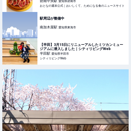
の週末公式｜おいしくて、ためになる食のニュースサ
碧南中央
駅
愛知県碧南市
イト
おとなの週末公式｜おいしくて、ためになる食のニュースサイト
駅周辺が整備中
南加木屋
駅
愛知県東海市
【半田】3月15日にリニューアルしたミツカンミュー
ジアムに潜入しました｜シティリビングWeb
半田
駅
愛知県半田市
シティリビングWeb