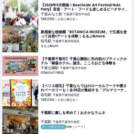
【2026年9月開催！Beachside Art Festival Nuts
Party】音楽・アート・フードも楽しめるビーチサイド
フェス｜千葉ポートパーク | TABIZINE～人生に旅心を
千葉みなと
駅
千葉県千葉市中央区
～
TABIZINE～人生に旅心を～
新感覚な植物園「BOTANICA MUSEUM」で五感を使
って自然×アートを体験｜るるぶ&more.
稲毛
駅
千葉県千葉市稲毛区
るるぶ&more.
【千葉県千葉市】千葉公園前に市内初のブティックホ
テル「椿森ホテル」誕生。こころおどる体験を
千葉公園
駅
千葉県千葉市中央区
STRAIGHT PRESS
【ペリエ稲毛】千葉ならではのローカルフードや愛さ
れベーカリーも！全38店が集結する「グルマリーナ」
がリニューアルオープン | TABIZINE～人生に旅心を～
稲毛
駅
千葉県千葉市稲毛区
TABIZINE～人生に旅心を～
千葉駅に癒しを求めて｜おさかなラムネ
千葉
駅
千葉県千葉市中央区
#この駅がすき
note（ノート）