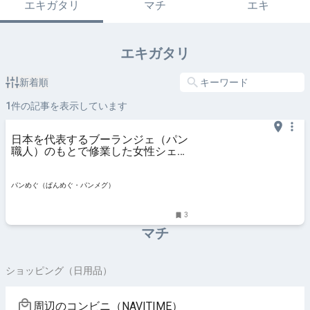
エキガタリ
マチ
エキ
エキガタリ
新着順
1
件の記事を表示しています
日本を代表するブーランジェ（パン
職人）のもとで修業した女性シェフ
が、可愛らしい地域密着型のお店で
ハード系中心のパンを焼くお店
【boulangerie dodo（ブーランジ
パンめぐ（ぱんめぐ・パンメグ）
ェリー・ドド）】（千葉県・千葉
3
マチ
ショッピング（日用品）
周辺のコンビニ（NAVITIME）