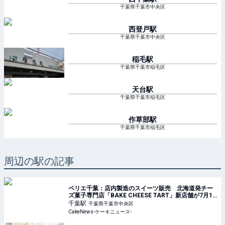
千葉県千葉市中央区
西登戸
駅
千葉県千葉市中央区
稲毛
駅
千葉県千葉市稲毛区
天台
駅
千葉県千葉市稲毛区
作草部
駅
千葉県千葉市稲毛区
周辺の駅の記事
ペリエ千葉：店内製造のスイーツ販売 北海道発チー
ズ菓子専門店「BAKE CHEESE TART」新店舗が7月17
日オープン
千葉
駅
千葉県千葉市中央区
CakeNews-ケーキニュース-