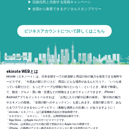
▶ 沿線住民と共創する投稿キャンペーン
▶ 全国から集客できるデジタルスタンプラリー
ビジネスアカウントについて詳しくはこちら
ekinote WEBとは
ekinote（エキノート）は、日本全国すべての鉄道駅と周辺の街の魅力を発見できる無料サ
ービスです。「今度あの駅に行くけど、周辺にどんな場所があるんだろう？」「いつも使
っている駅だけど、もっとディープな情報が知りたいな！」というとき、駅名で検索し
て、観光・グルメ・買い物・交通などの情報をまとめてチェックできます。iPhone /
Androidアプリをインストールすれば、「お気に入りの駅や記事の保存」「駅や街の魅力
やエキメシの投稿」「全国の駅へのチェックイン」も楽しめます。全国の駅と街で、あな
たをワクワクさせるセレンディピティ（素敵な偶然との出逢い）がありますように！
「ekinote／エキノート」は三菱電機株式会社の登録商標です。
「エキガタリ」「エキメシ」「エキ活」は商標登録出願中です。
「App Store」はApple Inc.のサービスマークです。
「iPhone」は米国およびその他の国で登録されたApple Inc.の商標です。
「iPhone」の商標はアイホン株式会社のライセンスに基づき使用されています。