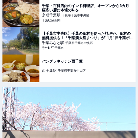
千葉・百貨店内のインド料理店、オープンから3カ月
幅広い層に本場の味を
京成千葉
駅
千葉県千葉市中央区
千葉経済新聞
【千葉市中央区】千葉の食材を使った料理や、食材の
無料提供も！「千葉湊大漁まつり」が11月1日千葉ポ
ートパークで開催されます！
千葉みなと
駅
千葉県千葉市中央区
号外NET 千葉市
バングラキッチン西千葉
西千葉
駅
千葉県千葉市中央区