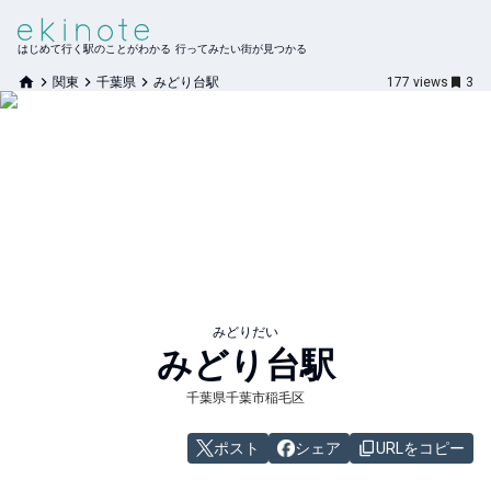
はじめて行く駅のことがわかる 行ってみたい街が見つかる
関東
千葉県
みどり台駅
177
views
3
みどりだい
みどり台
駅
千葉県千葉市稲毛区
ポスト
シェア
URLをコピー