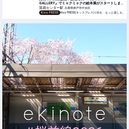
GALLERY』でミャクミャクの絵本展がスタートしまし
た
貿易センター
駅
兵庫県神戸市中央区
Kiss PRESS
Kiss PRESS(キッスプレス) | 街を、もっと楽しもう