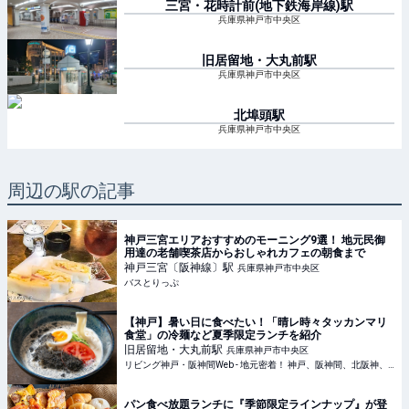
三宮・花時計前(地下鉄海岸線)
駅
兵庫県神戸市中央区
旧居留地・大丸前
駅
兵庫県神戸市中央区
北埠頭
駅
兵庫県神戸市中央区
周辺の駅の記事
神戸三宮エリアおすすめのモーニング9選！ 地元民御
用達の老舗喫茶店からおしゃれカフェの朝食まで
神戸三宮〔阪神線〕
駅
兵庫県神戸市中央区
バスとりっぷ
【神戸】暑い日に食べたい！「晴レ時々タッカンマリ
食堂」の冷麺など夏季限定ランチを紹介
旧居留地・大丸前
駅
兵庫県神戸市中央区
リビング神戸・阪神間Web - 地元密着！ 神戸、阪神間、北阪神、明石ほかのグルメ、イベント、お出かけ、習い事情報
パン食べ放題ランチに『季節限定ラインナップ』が登