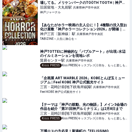
場してる。メリケンパークのTOOTH TOOTH | 神戸ジ
ャーナル
旧居留地・大丸前
駅
兵庫県神戸市中央区
神戸ジャーナル
【あなたがホラー映画の主人公に！】4種類の没入型お
化け屋敷「神戸ホラーコレクション2026」が開催｜兵
庫県
神戸三宮〔阪神線〕
駅
兵庫県神戸市中央区
TABIZINE～人生に旅心を～
神戸TOTTEIに神秘的な「バブルアート」が出現♪水辺
のイルミネーションを現地レポ
貿易センター
駅
兵庫県神戸市中央区
Kiss PRESS
Kiss PRESS(キッスプレス) | 街を、もっと楽しもう
「企画展 ART MARBLE 2026」KOBEとんぼ玉ミュー
ジアム | Feel KOBE 神戸公式観光サイト
三宮・花時計前(地下鉄海岸線)
駅
兵庫県神戸市中央区
Feel KOBE 神戸公式観光サイト
【テーマは「神戸の鼓動、光の物語」】メイン3会場の
作品を紹介「第31回神戸ルミナリエ」は2月8日まで
三宮・花時計前(地下鉄海岸線)
駅
兵庫県神戸市中央区
Kiss PRESS
Kiss PRESS(キッスプレス) | 街を、もっと楽しもう
万博ロスの方必見！新港町の『FELISSIMO