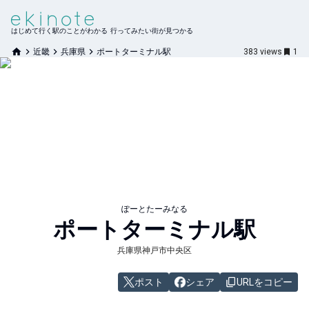
はじめて行く駅のことがわかる 行ってみたい街が見つかる
近畿
兵庫県
ポートターミナル駅
383
views
1
ぽーとたーみなる
ポートターミナル
駅
兵庫県神戸市中央区
ポスト
シェア
URLをコピー