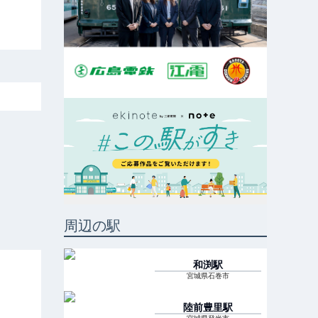
周辺の駅
和渕
駅
宮城県石巻市
陸前豊里
駅