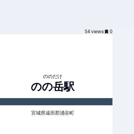
54
views
0
ののだけ
のの岳
駅
宮城県遠田郡涌谷町