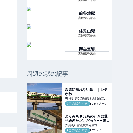
宮城県登米市
前谷地
駅
宮城県石巻市
佳景山
駅
宮城県石巻市
御岳堂
駅
宮城県登米市
周辺の駅の記事
永遠に帰れない駅。｜レテ
かわ
志津川
駅
宮城県本吉郡南三陸
#この駅がすき
note（ノート）
町
よりみち #03あのときは通
り過ぎただけだった——野
蒜駅、震災の記憶｜コスモ
野蒜
駅
宮城県東松島市
ス
#この駅がすき
note（ノート）