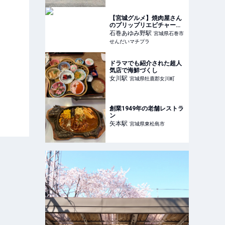
【宮城グルメ】焼肉屋さん
のプリップリエビチャーハ
ンが中華店超えの美味しさ
石巻あゆみ野
駅
宮城県石巻市
でやみつき！-きく一/宮城
せんだいマチプラ
県石巻市- せんだいマチプ
ラ
ドラマでも紹介された超人
気店で海鮮づくし
女川
駅
宮城県牡鹿郡女川町
創業1949年の老舗レストラ
ン
矢本
駅
宮城県東松島市