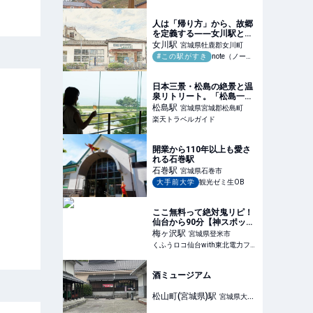
人は「帰り方」から、故郷
を定義する――女川駅とい
う、わたしの人生の目次｜
女川
駅
宮城県牡鹿郡女川町
玉兎(gyokuto15)
#この駅がすき
note（ノート）
日本三景・松島の絶景と温
泉リトリート。「松島一の
坊」で楽しむ上質オールイ
松島
駅
宮城県宮城郡松島町
ンクルーシブステイ 【楽天
楽天トラベルガイド
トラベル】
開業から110年以上も愛さ
れる石巻駅
石巻
駅
宮城県石巻市
大手前大学
観光ゼミ生OB
ここ無料って絶対鬼リピ！
仙台から90分【神スポッ
ト】「県NO.1級すべり台」
梅ヶ沢
駅
宮城県登米市
「朝ドラの聖地」「ラーメ
くふうロコ仙台with東北電力フロンティア
ンもキャンプも最高」 | く
ふうロコ仙台with東北電力
フロンティア
酒ミュージアム
松山町(宮城県)
駅
宮城県大崎
市