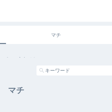
マチ
エキガタリ
する記事がありません
マチ