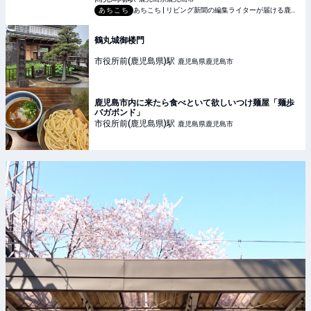
あちこち
あちこち | リビング新聞の編集ライターが届ける鹿児島のおでかけ情報
鶴丸城御楼門
市役所前(鹿児島県)
駅
鹿児島県鹿児島市
鹿児島市内に来たら食べといて欲しいつけ麺屋「麺歩
バガボンド」
市役所前(鹿児島県)
駅
鹿児島県鹿児島市