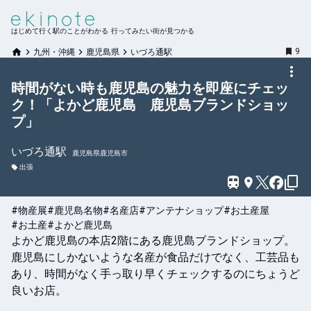
はじめて行く駅のことがわかる 行ってみたい街が見つかる
9
九州・沖縄
鹿児島県
いづろ通駅
時間がない時も鹿児島の魅力を即座にチェッ
ク！「よかど鹿児島 鹿児島ブランドショッ
プ」
いづろ通
駅
鹿児島県鹿児島市
出張
#物産展
#鹿児島名物
#名産店
#アンテナショップ
#お土産屋
#お土産
#よかど鹿児島
よかど鹿児島の本店2階にある鹿児島ブランドショップ。
鹿児島にしかないような名産が食品だけでなく、工芸品も
あり、時間がなく手っ取り早くチェックするのにちょうど
良いお店。
