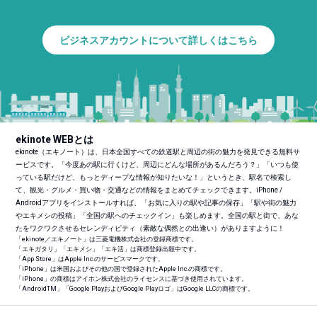
ビジネスアカウントについて詳しくはこちら
ekinote WEBとは
ekinote（エキノート）は、日本全国すべての鉄道駅と周辺の街の魅力を発見できる無料サ
ービスです。「今度あの駅に行くけど、周辺にどんな場所があるんだろう？」「いつも使
っている駅だけど、もっとディープな情報が知りたいな！」というとき、駅名で検索し
て、観光・グルメ・買い物・交通などの情報をまとめてチェックできます。iPhone /
Androidアプリをインストールすれば、「お気に入りの駅や記事の保存」「駅や街の魅力
やエキメシの投稿」「全国の駅へのチェックイン」も楽しめます。全国の駅と街で、あな
たをワクワクさせるセレンディピティ（素敵な偶然との出逢い）がありますように！
「ekinote／エキノート」は三菱電機株式会社の登録商標です。
「エキガタリ」「エキメシ」「エキ活」は商標登録出願中です。
「App Store」はApple Inc.のサービスマークです。
「iPhone」は米国およびその他の国で登録されたApple Inc.の商標です。
「iPhone」の商標はアイホン株式会社のライセンスに基づき使用されています。
「Android
TM
」「Google PlayおよびGoogle Playロゴ」はGoogle LLCの商標です。