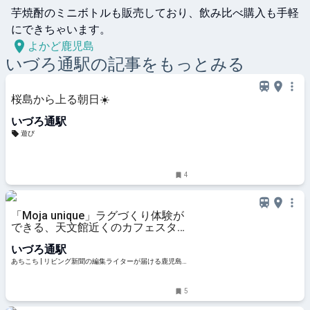
芋焼酎のミニボトルも販売しており、飲み比べ購入も手軽
にできちゃいます。
よかど鹿児島
いづろ通
駅の記事をもっとみる
桜島から上る朝日☀️
いづろ通駅
遊び
4
「Moja unique」ラグづくり体験が
できる、天文館近くのカフェスタン
ド | あちこち | リビング新聞の編集
いづろ通駅
ライターが届ける鹿児島のおでかけ
情報
あちこち | リビング新聞の編集ライターが届ける鹿児島
のおでかけ情報
5