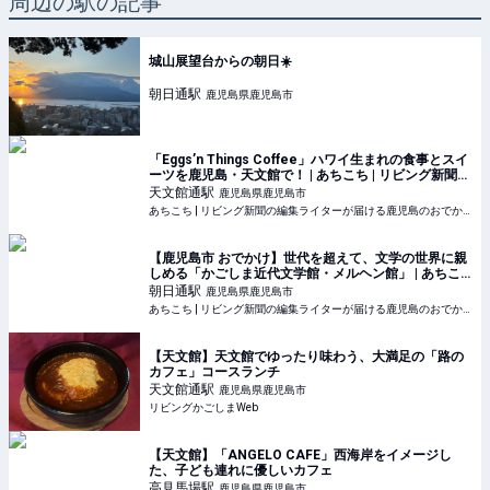
周辺の駅の記事
城山展望台からの朝日☀️
朝日通
駅
鹿児島県鹿児島市
「Eggs’n Things Coffee」ハワイ生まれの食事とスイ
ーツを鹿児島・天文館で！ | あちこち | リビング新聞の
編集ライターが届ける鹿児島のおでかけ情報
天文館通
駅
鹿児島県鹿児島市
あちこち | リビング新聞の編集ライターが届ける鹿児島のおでかけ情報
【鹿児島市 おでかけ】世代を超えて、文学の世界に親
しめる「かごしま近代文学館・メルヘン館」 | あちこ
ち | リビング新聞の編集ライターが届ける鹿児島のお
朝日通
駅
鹿児島県鹿児島市
でかけ情報
あちこち | リビング新聞の編集ライターが届ける鹿児島のおでかけ情報
【天文館】天文館でゆったり味わう、大満足の「路の
カフェ」コースランチ
天文館通
駅
鹿児島県鹿児島市
リビングかごしまWeb
【天文館】「ANGELO CAFE」西海岸をイメージし
た、子ども連れに優しいカフェ
高見馬場
駅
鹿児島県鹿児島市